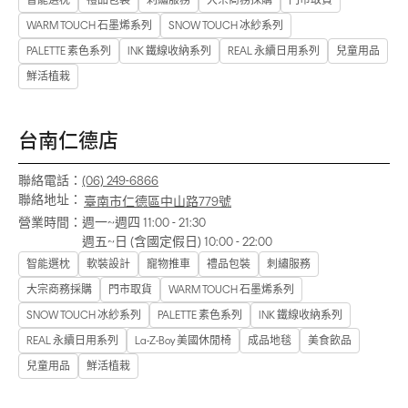
智能選枕
禮品包裝
刺繡服務
大宗商務採購
門市取貨
WARM TOUCH 石墨烯系列
SNOW TOUCH 冰紗系列
PALETTE 素色系列
INK 鐵線收納系列
REAL 永續日用系列
兒童用品
鮮活植栽
台南仁德店
聯絡電話：
(06) 249-6866
聯絡地址：
臺南市仁德區中山路779號
營業時間：
週一~週四 11:00 - 21:30
週五~日 (含國定假日) 10:00 - 22:00
智能選枕
軟裝設計
寵物推車
禮品包裝
刺繡服務
大宗商務採購
門市取貨
WARM TOUCH 石墨烯系列
SNOW TOUCH 冰紗系列
PALETTE 素色系列
INK 鐵線收納系列
REAL 永續日用系列
La-Z-Boy 美國休閒椅
成品地毯
美食飲品
兒童用品
鮮活植栽