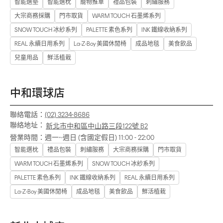
智能選墊
智能選枕
寵物推車
禮品包裝
刺繡服務
大宗商務採購
門市取貨
WARM TOUCH 石墨烯系列
SNOW TOUCH 冰紗系列
PALETTE 素色系列
INK 鐵線收納系列
REAL 永續日用系列
La-Z-Boy 美國休閒椅
成品地毯
美食飲品
兒童用品
鮮活植栽
中和環球店
聯絡電話：
(02) 3234-8686
聯絡地址：
新北市中和區中山路三段122號 B2
營業時間：
週一~週日 (含國定假日) 11:00 - 22:00
智能選枕
禮品包裝
刺繡服務
大宗商務採購
門市取貨
WARM TOUCH 石墨烯系列
SNOW TOUCH 冰紗系列
PALETTE 素色系列
INK 鐵線收納系列
REAL 永續日用系列
La-Z-Boy 美國休閒椅
成品地毯
美食飲品
鮮活植栽