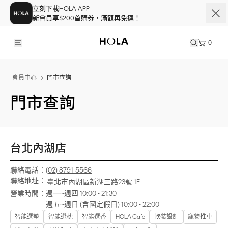
立刻下載HOLA APP
新會員享$200首購券，滿額再免運！
0
會員中心
門市查詢
門市查詢
台北內湖店
聯絡電話：
(02) 8791-5566
聯絡地址：
臺北市內湖區新湖三路23號 1F
營業時間：
週一~週四 10:00 - 21:30
週五~週日 (含國定假日) 10:00 - 22:00
智能選墊
智能選枕
智能選香
HOLA Café
軟裝設計
寵物推車