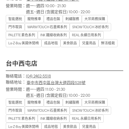
營業時間：
週一~週四 10:00 - 21:30
週五~週日 (含國定假日) 10:00 - 22:00
智能選枕
寵物推車
禮品包裝
刺繡服務
大宗商務採購
門市取貨
WARM TOUCH 石墨烯系列
SNOW TOUCH 冰紗系列
PALETTE 素色系列
INK 鐵線收納系列
REAL 永續日用系列
La-Z-Boy 美國休閒椅
成品地毯
美食飲品
兒童用品
鮮活植栽
台中西屯店
聯絡電話：
(04) 2462-5518
聯絡地址：
臺中市西屯區台灣大道四段528號
營業時間：
週一~週四 11:00 - 21:30
週五~週日 (含國定假日) 10:00 - 22:00
智能選枕
寵物推車
禮品包裝
刺繡服務
大宗商務採購
門市取貨
WARM TOUCH 石墨烯系列
SNOW TOUCH 冰紗系列
PALETTE 素色系列
INK 鐵線收納系列
REAL 永續日用系列
La-Z-Boy 美國休閒椅
成品地毯
美食飲品
兒童用品