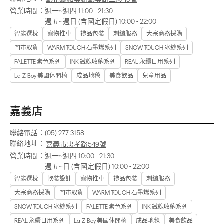
營業時間：
週一~週四 11:00 - 21:30
週五~週日 (含國定假日) 10:00 - 22:00
智能選枕
寵物推車
禮品包裝
刺繡服務
大宗商務採購
門市取貨
WARM TOUCH 石墨烯系列
SNOW TOUCH 冰紗系列
PALETTE 素色系列
INK 鐵線收納系列
REAL 永續日用系列
La-Z-Boy 美國休閒椅
成品地毯
美食飲品
兒童用品
嘉義店
聯絡電話：
(05) 277-3158
聯絡地址：
嘉義市忠孝路549號
營業時間：
週一~週四 10:00 - 21:30
週五~日 (含國定假日) 10:00 - 22:00
智能選枕
軟裝設計
寵物推車
禮品包裝
刺繡服務
大宗商務採購
門市取貨
WARM TOUCH 石墨烯系列
SNOW TOUCH 冰紗系列
PALETTE 素色系列
INK 鐵線收納系列
REAL 永續日用系列
La-Z-Boy 美國休閒椅
成品地毯
美食飲品