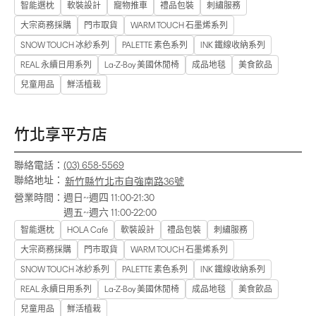
智能選枕
軟裝設計
寵物推車
禮品包裝
刺繡服務
大宗商務採購
門市取貨
WARM TOUCH 石墨烯系列
SNOW TOUCH 冰紗系列
PALETTE 素色系列
INK 鐵線收納系列
REAL 永續日用系列
La-Z-Boy 美國休閒椅
成品地毯
美食飲品
兒童用品
鮮活植栽
竹北享平方店
聯絡電話：
(03) 658-5569
聯絡地址：
新竹縣竹北市自強南路36號
營業時間：
週日~週四 11:00-21:30
週五~週六 11:00-22:00
智能選枕
HOLA Café
軟裝設計
禮品包裝
刺繡服務
大宗商務採購
門市取貨
WARM TOUCH 石墨烯系列
SNOW TOUCH 冰紗系列
PALETTE 素色系列
INK 鐵線收納系列
REAL 永續日用系列
La-Z-Boy 美國休閒椅
成品地毯
美食飲品
兒童用品
鮮活植栽