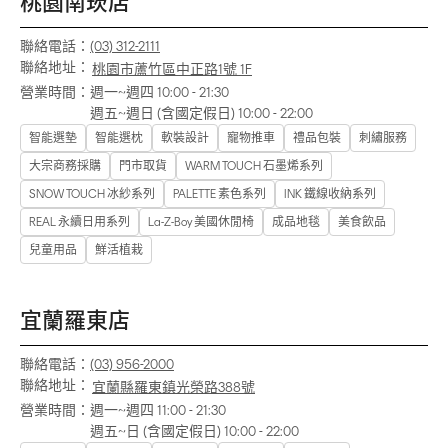
桃園南崁店
聯絡電話：
(03) 312-2111
聯絡地址：
桃園市蘆竹區中正路1號 1F
營業時間：
週一~週四 10:00 - 21:30
週五~週日 (含國定假日) 10:00 - 22:00
智能選墊
智能選枕
軟裝設計
寵物推車
禮品包裝
刺繡服務
大宗商務採購
門市取貨
WARM TOUCH 石墨烯系列
SNOW TOUCH 冰紗系列
PALETTE 素色系列
INK 鐵線收納系列
REAL 永續日用系列
La-Z-Boy 美國休閒椅
成品地毯
美食飲品
兒童用品
鮮活植栽
宜蘭羅東店
聯絡電話：
(03) 956-2000
聯絡地址：
宜蘭縣羅東鎮光榮路388號
營業時間：
週一~週四 11:00 - 21:30
週五~日 (含國定假日) 10:00 - 22:00