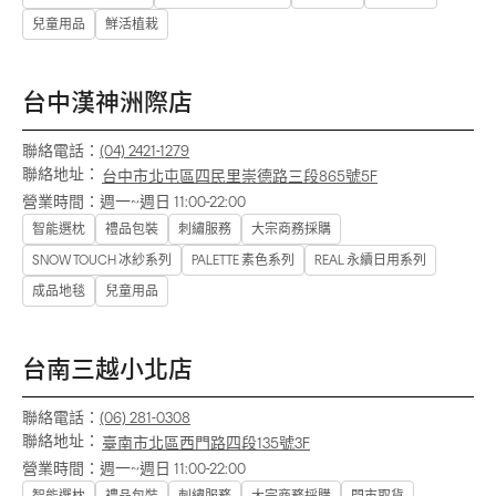
兒童用品
鮮活植栽
台中漢神洲際店
聯絡電話：
(04) 2421-1279
聯絡地址：
台中市北屯區四民里崇德路三段865號5F
營業時間：
週一~週日 11:00-22:00
智能選枕
禮品包裝
刺繡服務
大宗商務採購
SNOW TOUCH 冰紗系列
PALETTE 素色系列
REAL 永續日用系列
成品地毯
兒童用品
台南三越小北店
聯絡電話：
(06) 281-0308
聯絡地址：
臺南市北區西門路四段135號3F
營業時間：
週一~週日 11:00-22:00