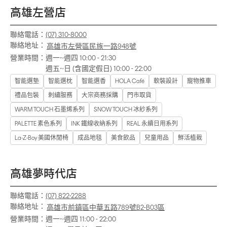
高雄左營店
聯絡電話：
(07) 310-8000
聯絡地址：
高雄市左營區民族一路948號
營業時間：
週一~週四 10:00 - 21:30
週五~日 (含國定假日) 10:00 - 22:00
智能選墊
智能選枕
智能選香
HOLA Café
軟裝設計
寵物推車
禮品包裝
刺繡服務
大宗商務採購
門市取貨
WARM TOUCH 石墨烯系列
SNOW TOUCH 冰紗系列
PALETTE 素色系列
INK 鐵線收納系列
REAL 永續日用系列
La-Z-Boy 美國休閒椅
成品地毯
美食飲品
兒童用品
鮮活植栽
高雄夢時代店
聯絡電話：
(07) 822-2288
聯絡地址：
高雄市前鎮區中華五路789號B2-B03區
營業時間：
週一~週四 11:00 - 22:00