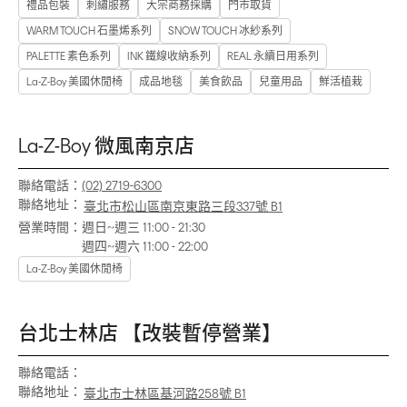
禮品包裝
刺繡服務
大宗商務採購
門市取貨
WARM TOUCH 石墨烯系列
SNOW TOUCH 冰紗系列
PALETTE 素色系列
INK 鐵線收納系列
REAL 永續日用系列
La-Z-Boy 美國休閒椅
成品地毯
美食飲品
兒童用品
鮮活植栽
La-Z-Boy 微風南京店
聯絡電話：
(02) 2719-6300
聯絡地址：
臺北市松山區南京東路三段337號 B1
營業時間：
週日~週三 11:00 - 21:30
週四~週六 11:00 - 22:00
La-Z-Boy 美國休閒椅
台北士林店 【改裝暫停營業】
聯絡電話：
聯絡地址：
臺北市士林區基河路258號 B1