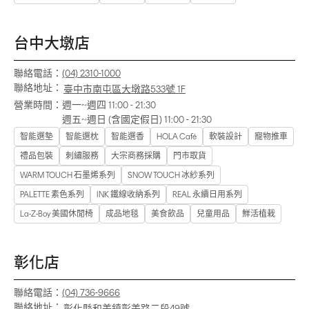
台中大墩店
聯絡電話：
(04) 2310-1000
聯絡地址：
臺中市南屯區大墩路533號 1F
營業時間：
週一~週四 11:00 - 21:30
週五~週日 (含國定假日) 11:00 - 21:30
智能選墊
智能選枕
智能選香
HOLA Café
軟裝設計
寵物推車
禮品包裝
刺繡服務
大宗商務採購
門市取貨
WARM TOUCH 石墨烯系列
SNOW TOUCH 冰紗系列
PALETTE 素色系列
INK 鐵線收納系列
REAL 永續日用系列
La-Z-Boy 美國休閒椅
成品地毯
美食飲品
兒童用品
鮮活植栽
彰化店
聯絡電話：
(04) 736-9666
聯絡地址：
彰化縣和美鎮彰美路二段49號