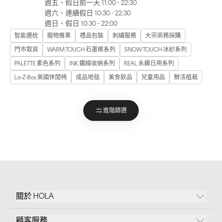
週五、假日前一天 11:00 - 22:30
週六、連續假日 10:30 - 22:30
週日、假日 10:30 - 22:00
智能選枕
寵物推車
禮品包裝
刺繡服務
大宗商務採購
門市取貨
WARM TOUCH 石墨烯系列
SNOW TOUCH 冰紗系列
PALETTE 素色系列
INK 鐵線收納系列
REAL 永續日用系列
La-Z-Boy 美國休閒椅
成品地毯
美食飲品
兒童用品
鮮活植栽
進階篩選
關於 HOLA
顧客服務