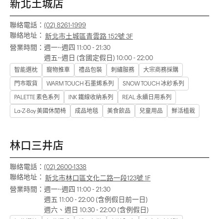
新北土城店
聯絡電話：
(02) 8261-1999
聯絡地址：
新北市土城區青雲路 152號 3F
營業時間：
週一~週四 11:00 - 21:30
週五~週日 (含國定假日) 10:00 - 22:00
智能選枕
寵物推車
禮品包裝
刺繡服務
大宗商務採購
門市取貨
WARM TOUCH 石墨烯系列
SNOW TOUCH 冰紗系列
PALETTE 素色系列
INK 鐵線收納系列
REAL 永續日用系列
La-Z-Boy 美國休閒椅
成品地毯
美食飲品
兒童用品
鮮活植栽
林口三井店
聯絡電話：
(02) 2600-1338
聯絡地址：
新北市林口區文化二路一段123號 1F
營業時間：
週一~週四 11:00 - 21:30
週五 11:00 - 22:00 (含例假日前一日)
週六、週日 10:30 - 22:00 (含例假日)