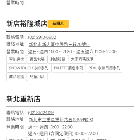
營業時間：
新店裕隆城店
新開幕
聯絡電話：
(02) 2910-6682
聯絡地址：
新北市新店區中興路三段70號1F
營業時間：
週日~週四 11:00 ~ 21:30、週五週六 11:00~22:00
智能選枕
禮品包裝
刺繡服務
大宗商務採購
SNOW TOUCH 冰紗系列
PALETTE 素色系列
REAL 永續日用系列
成品地毯
兒童用品
新北重新店
聯絡電話：
(02) 8512-1129
聯絡地址：
新北市三重區重新路五段654號 B1
營業時間：
週一~週四 10:00 - 22:00
週五~週日 (含國定假日) 10:00 - 22:00