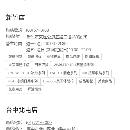
新竹店
聯絡電話：
(03) 571-6168
聯絡地址：
新竹市東區公道五路二段469號 2F
營業時間：
週一~週四 10:00 - 21:30
週五~週日 (含國定假日) 10:00 - 22:00
智能選墊
智能選枕
寵物推車
禮品包裝
刺繡服務
大宗商務採購
門市取貨
WARM TOUCH 石墨烯系列
SNOW TOUCH 冰紗系列
PALETTE 素色系列
INK 鐵線收納系列
REAL 永續日用系列
La-Z-Boy 美國休閒椅
成品地毯
美食飲品
兒童用品
鮮活植栽
台中北屯店
聯絡電話：
(04) 2247-8000
聯絡地址：
臺中市北屯區北屯路407-1號 1F