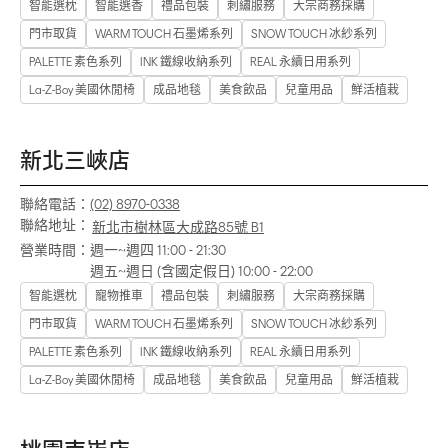
智能選枕
智能選香
禮品包裝
刺繡服務
大宗商務採購
門市取貨
WARM TOUCH 石墨烯系列
SNOW TOUCH 冰紗系列
PALETTE 素色系列
INK 鐵線收納系列
REAL 永續日用系列
La-Z-Boy 美國休閒椅
成品地毯
美食飲品
兒童用品
鮮活植栽
新北三峽店
聯絡電話：
(02) 8970-0338
聯絡地址：
新北市樹林區大成路85號 B1
營業時間：
週一~週四 11:00 - 21:30
週五~週日 (含國定假日) 10:00 - 22:00
智能選枕
寵物推車
禮品包裝
刺繡服務
大宗商務採購
門市取貨
WARM TOUCH 石墨烯系列
SNOW TOUCH 冰紗系列
PALETTE 素色系列
INK 鐵線收納系列
REAL 永續日用系列
La-Z-Boy 美國休閒椅
成品地毯
美食飲品
兒童用品
鮮活植栽