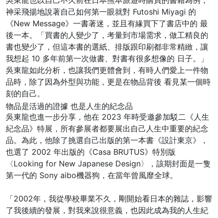
吳東龍也以自己不久前在日本熊本旅遊時購買的書籍為例，
神采飛揚地說著自己如何第一眼就對 Futoshi Miyagi 的
《New Message》一書著迷，並且有緣買下了書店中的 最
後一本。「買書的人變少了，考量到市場需求，做工精良的
書也變少了，但這本書的選紙、排版跟印刷都非常精緻，讓
我想起 10 多年前第一次做書、對書有很多想像的 日子。」
吳東龍如此分析，也讓我們更體會到，有時人們愛上一件物
品時，除了因為外型與功能，更是在物品背後 看見某一個時
刻的自己。
物品是活過的證據 也是人生的紀念品
吳東龍也進一步分享，他在 2023 年時受邀參加駁二《人生
紀念品》特展，所有參展者都要展出自己人生中重要的紀念
品。為此，他除了挑選自己出版的第一本書《設計東京》，
也選了 2002 年出版的《Casa BRUTUS》特別版
〈Looking for New Japanese Design〉，該期封面是一隻
第一代的 Sony aibo機器狗，在當年曾風靡全球。
「2002年，我從學校畢業不久，剛開始看日本的雜誌，影響
了我後續的發展，對我來說很意義，也因此成為我的人生紀