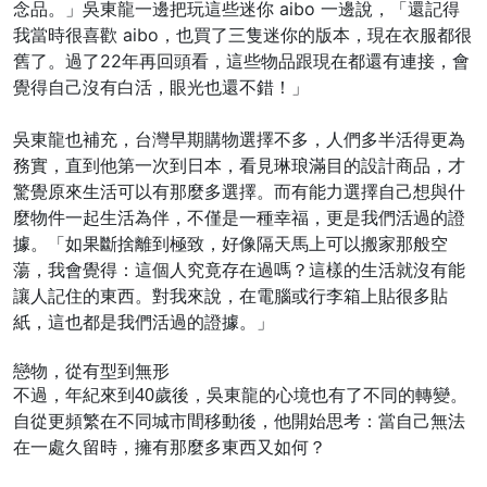
念品。」吳東龍一邊把玩這些迷你 aibo 一邊說，「還記得
我當時很喜歡 aibo，也買了三隻迷你的版本，現在衣服都很
舊了。過了22年再回頭看，這些物品跟現在都還有連接，會
覺得自己沒有白活，眼光也還不錯！」
吳東龍也補充，台灣早期購物選擇不多，人們多半活得更為
務實，直到他第一次到日本，看見琳琅滿目的設計商品，才
驚覺原來生活可以有那麼多選擇。而有能力選擇自己想與什
麼物件一起生活為伴，不僅是一種幸福，更是我們活過的證
據。「如果斷捨離到極致，好像隔天馬上可以搬家那般空
蕩，我會覺得：這個人究竟存在過嗎？這樣的生活就沒有能
讓人記住的東西。對我來說，在電腦或行李箱上貼很多貼
紙，這也都是我們活過的證據。」
戀物，從有型到無形
不過，年紀來到40歲後，吳東龍的心境也有了不同的轉變。
自從更頻繁在不同城市間移動後，他開始思考：當自己無法
在一處久留時，擁有那麼多東西又如何？