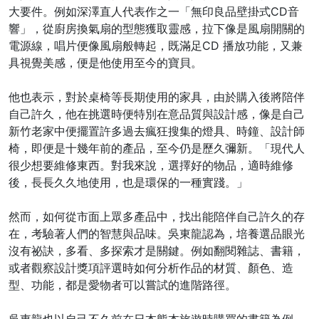
大要件。例如深澤直人代表作之一「無印良品壁掛式CD音
響」，從廚房換氣扇的型態獲取靈感，拉下像是風扇開關的
電源線，唱片便像風扇般轉起，既滿足CD 播放功能，又兼
具視覺美感，便是他使用至今的寶貝。
他也表示，對於桌椅等長期使用的家具，由於購入後將陪伴
自己許久，他在挑選時便特別在意品質與設計感，像是自己
新竹老家中便擺置許多過去瘋狂搜集的燈具、時鐘、設計師
椅，即便是十幾年前的產品，至今仍是歷久彌新。「現代人
很少想要維修東西。對我來說，選擇好的物品，適時維修
後，長長久久地使用，也是環保的一種實踐。」
然而，如何從市面上眾多產品中，找出能陪伴自己許久的存
在，考驗著人們的智慧與品味。吳東龍認為，培養選品眼光
沒有祕訣，多看、多探索才是關鍵。例如翻閱雜誌、書籍，
或者觀察設計獎項評選時如何分析作品的材質、顏色、造
型、功能，都是愛物者可以嘗試的進階路徑。