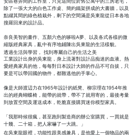
安區巷弄間的工作室，只見這間位於舊公寓中的三房老宅，
除了一張大大的白色工作桌、簡約鐵架拼成的大書牆，以及
點綴其間的綠色植栽外，剩下的空間滿是吳東龍從日本各地
搜羅回來的設計品。
奈良美智的畫作、五顏六色的哆啦A夢、以及各式各樣的微
縮版經典家具，亂中有序地鋪陳出吳東龍的生活樣貌。
透過生活與學習， 找到專屬自己的生活之美
工業設計出身的吳東龍，身上流著對設計品痴迷的血液。熱
愛經典家具的他，每每對日本設計大師的作品不可自拔，只
要是可以帶回國的物件，都難逃他的手掌心。
像是大師渡辺力在1965年設計的紙凳、柳宗理在1954年推
出的經典蝴蝶椅，能帶的就帶，帶不了就用寄的，最後考量
到放置空間及運送成本，乾脆直接購買迷你模型家具。
「我那時候很瘋，甚至跑到製造商的辦公室購買，一買就是
十幾、二十箱，把人家嚇了一大跳。」
在吳東龍眼裡，功能性跟美感兼具，是他愛上一個物品的兩