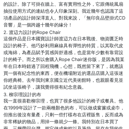
的設計。除了可掛在牆上、富有實用性之外，它跟傳統風扇
抽拉使用方式的連結也令人印象深刻。我近幾年也認識了這
項產品的設計師深澤直人。對我來說，「無印良品壁掛式CD
音響」是一個跨越十幾年的緣分！
2. 渡辺力設計的Rope Chair
這個作品是日本國寶設計師渡辺力在日本戰後、物資匱乏時
設計的椅子。他巧妙利用麻線具有彈性的特質，以其取代皮
或海綿，為產品賦予質感與舒適感，也是當年少數有靠背設
計的椅子。而之所以會購入Rope Chair迷你版，是因為我某
年在日本時錯過了回程飛機，心想，既然留下來了，就應該
買一個有紀念性的東西，便在機場附近的選品店購入這張迷
你經典椅。去年我到東京國立近代美術館時，也親眼看見並
試坐這張椅子，讓我覺得很有紀念意義。
3. 柳宗理設計的布
我一直很喜歡柳宗理，也買了很多他設計的椅子或餐具。他
在1999年設計了一款兩種顏色的布，可以做成窗簾或桌巾，
但推出後沒有量產，只剩一些打樣布在店裡販售，反而成為
非常稀缺的物品，用掉一條就少一條。我特別在日本買了
兩、三捆帶回台灣，把它做成抱枕以及筆袋，留存在我的生