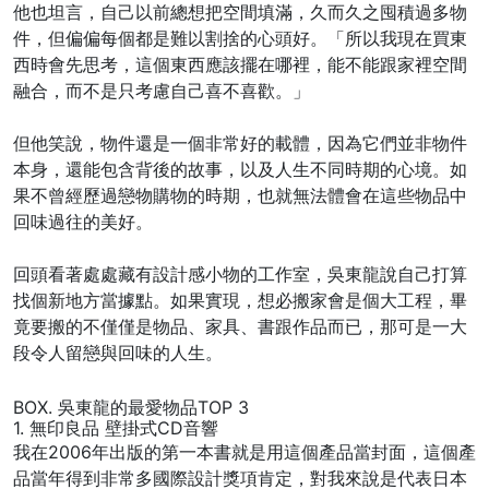
他也坦言，自己以前總想把空間填滿，久而久之囤積過多物
件，但偏偏每個都是難以割捨的心頭好。「所以我現在買東
西時會先思考，這個東西應該擺在哪裡，能不能跟家裡空間
融合，而不是只考慮自己喜不喜歡。」
但他笑說，物件還是一個非常好的載體，因為它們並非物件
本身，還能包含背後的故事，以及人生不同時期的心境。如
果不曾經歷過戀物購物的時期，也就無法體會在這些物品中
回味過往的美好。
回頭看著處處藏有設計感小物的工作室，吳東龍說自己打算
找個新地方當據點。如果實現，想必搬家會是個大工程，畢
竟要搬的不僅僅是物品、家具、書跟作品而已，那可是一大
段令人留戀與回味的人生。
BOX. 吳東龍的最愛物品TOP 3
1. 無印良品 壁掛式CD音響
我在2006年出版的第一本書就是用這個產品當封面，這個產
品當年得到非常多國際設計獎項肯定，對我來說是代表日本