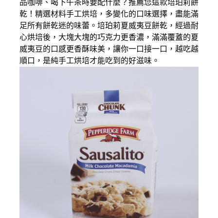
品咖啡、喝下午茶時要配什麼？推薦您這款培珀莉餅
乾！精選材料手工烘培，多變化的口味選擇，盡能滿
足所有餅乾迷的味蕾。培珀莉夏威夷豆餅乾，經過耐
心烘培後，大塊大塊的巧克力更香濃，滿滿覆蓋的夏
威夷豆的口感更香酥味美，讓你一口接一口，越吃越
順口，是純手工烘培才能吃到的好滋味。