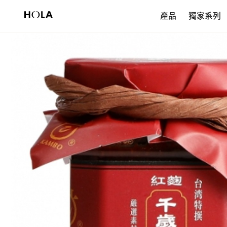
新會員享$200首購券，滿額再免運！
產品
獨家系列