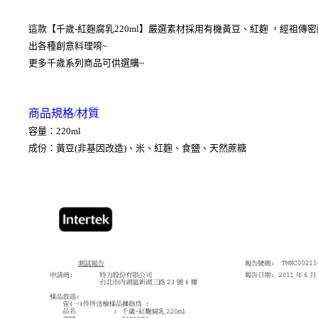
這款【千歲-紅麴腐乳220ml】嚴選素材採用有機黃豆、紅麴 ，經祖傳
出各種創意料理唷~
更多千歲系列商品可供選購~
商品規格/材質
容量：220ml
成份：黃豆(非基因改造)、米、紅麴、食鹽、天然蔗糖