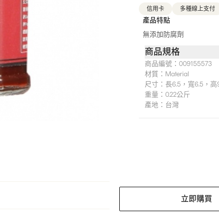
信用卡
多種線上支付
產品特點
無添加防腐劑
商品規格
商品編號：
009155573
材質：
Material
尺寸：
長6.5，寬6.5，
重量：
0.22公斤
產地：
台灣
立即購買