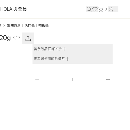
HOLA 與會員
0
包
調味醬料｜沾拌醬｜辣椒醬
20g
美食飲品任3件9折
查看可使用的折價券