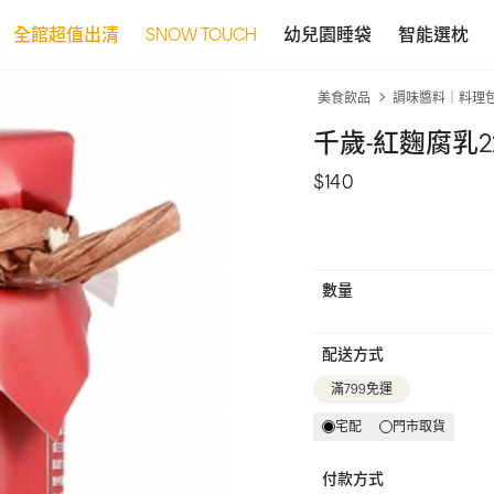
全館超值出清
SNOW TOUCH
幼兒園睡袋
智能選枕
美食飲品
調味醬料｜料理
千歲-紅麴腐乳2
$140
數量
配送方式
滿799免運
宅配
門市取貨
付款方式