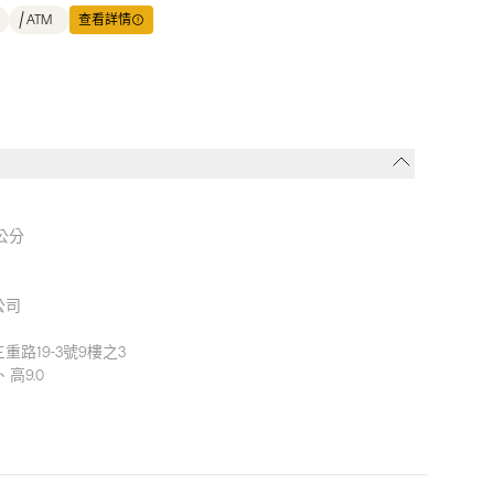
ATM
查看詳情
公分
公司
路19-3號9樓之3
、高9.0