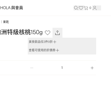
HOLA 與會員
0
｜果乾
洲特級核桃150g
美食飲品任3件9折
查看可使用的折價券