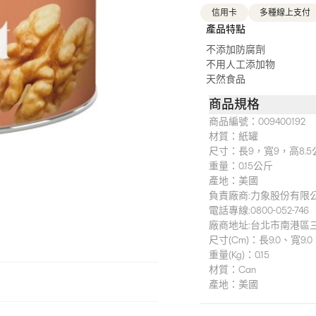
信用卡
多種線上支付
產品特點
不添加防腐劑
不用人工添加物
天然食品
商品規格
商品編號：
009400192
材質：
紙罐
尺寸：
長9，寬9，高8.5
重量：
0.15公斤
產地：
美國
負責廠商:力象股份有限
電話專線:0800-052-746
廠商地址:台北市南港區三重
尺寸(cm)：長9.0、寬9.0
重量(kg)：0.15
材質：Can
產地：美國