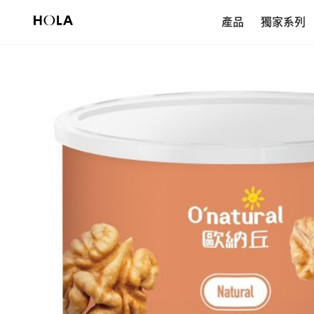
新會員享$200首購券，滿額再免運！
產品
獨家系列