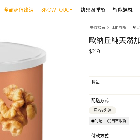
全館超值出清
SNOW TOUCH
幼兒園睡袋
智能選枕
美食飲品
休閒零嘴
堅果
歐納丘純天然加
$219
數量
配送方式
滿799免運
宅配
門市取貨
付款方式