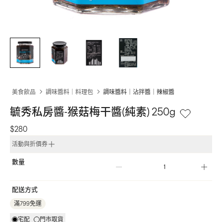
美食飲品
調味醬料｜料理包
調味醬料｜沾拌醬｜辣椒醬
毓秀私房醬-猴菇梅干醬(純素) 250g
$280
活動與折價券
數量
配送方式
滿799免運
宅配
門市取貨