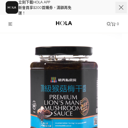
立刻下載HOLA APP
新會員享$200首購券，滿額再免
運！
0