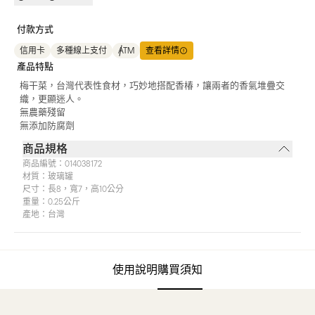
付款方式
信用卡
多種線上支付
ATM
查看詳情
產品特點
梅干菜，台灣代表性食材，巧妙地搭配香椿，讓兩者的香氣堆疊交
織，更顯迷人。
無農藥殘留
無添加防腐劑
商品規格
商品編號：
014038172
材質：
玻璃罐
尺寸：
長8，寬7，高10公分
重量：
0.25公斤
產地：
台灣
使用說明
購買須知