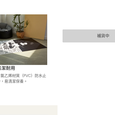
補貨中
易潔耐用
聚氯乙烯材質（PVC）防水止
滑，易清潔保養。