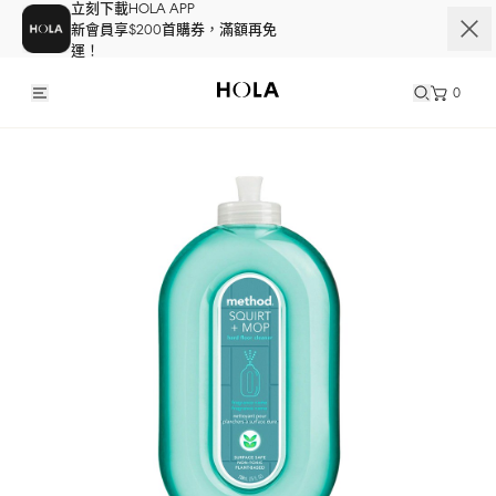
立刻下載HOLA APP
新會員享$200首購券，滿額再免
運！
0