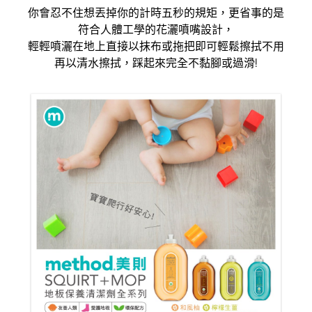
你會忍不住想丟掉你的計時五秒的規矩，更省事的是
符合人體工學的花灑噴嘴設計，
輕輕噴灑在地上直接以抹布或拖把即可輕鬆擦拭不用
再以清水擦拭，踩起來完全不黏腳或過滑!