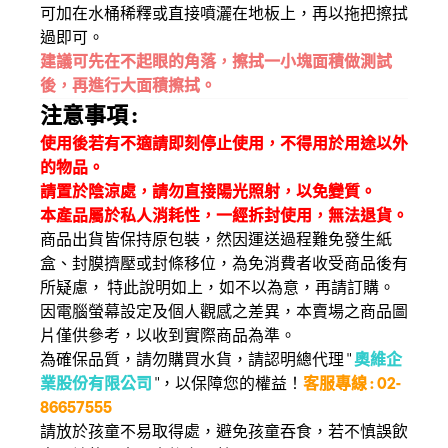
可加在水桶稀釋或直接噴灑在地板上，再以拖把擦拭
過即可。
建議可先在不起眼的角落，擦拭一小塊面積做測試
後，再進行大面積擦拭。
注意事項 :
使用後若有不適請即刻停止使用，不得用於用途以外
的物品。
請置於陰涼處，請勿直接陽光照射，以免變質。
本產品屬於私人消耗性，一經拆封使用，無法退貨。
商品出貨皆保持原包裝，然因運送過程難免發生紙
盒、封膜擠壓或封條移位，為免消費者收受商品後有
所疑慮， 特此說明如上，如不以為意，再請訂購。
因電腦螢幕設定及個人觀感之差異，本賣場之商品圖
片僅供參考，以收到實際商品為準。
為確保品質，請勿購買水貨，請認明總代理 "
奧維企
業股份有限公司
"，以保障您的權益！
客服專線 : 02-
86657555
請放於孩童不易取得處，避免孩童吞食，若不慎誤飲