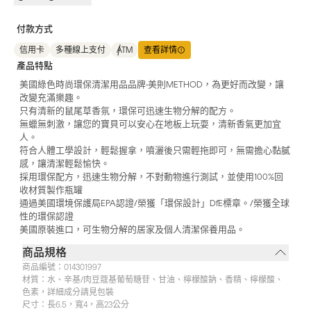
付款方式
信用卡
多種線上支付
ATM
查看詳情
產品特點
美國綠色時尚環保清潔用品品牌-美則METHOD，為更好而改變，讓
改變充滿樂趣。
只有清新的鼠尾草香氛，環保可迅速生物分解的配方。
無蠟無刺激，讓您的寶貝可以安心在地板上玩耍，清新香氣更加宜
人。
符合人體工學設計，輕鬆握拿，噴灑後只需輕拖即可，無需擔心黏膩
感，讓清潔輕鬆愉快。
採用環保配方，迅速生物分解，不對動物進行測試，並使用100%回
收材質製作瓶罐
通過美國環境保護局EPA認證/榮獲「環保設計」DfE標章。/榮獲全球
性的環保認證
美國原裝進口，可生物分解的居家及個人清潔保養用品。
商品規格
商品編號：
014301997
材質：
水、辛基/肉豆蔻基葡萄糖苷、甘油、檸檬酸鈉、香精、檸檬酸、
色素，詳細成分請見包裝
尺寸：
長6.5，寬4，高23公分