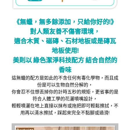
《無蠟，無多餘添加，只給你好的!》
對人類友善不傷害環境，
適合木質、磁磚、石材地板或是磚瓦
地板使用!
美則以 綠色潔淨科技配方 結合自然的
香味
這無蠟的配方是如此的不含任何有毒化學物，而且成
份是可以生物自然分解的，
你會忍不住想丟掉你的計時五秒的規矩，更省事的是
符合人體工學的花灑噴嘴設計，
輕輕噴灑在地上直接以抹布或拖把即可輕鬆擦拭，不
用再以清水擦拭，踩起來完全不黏腳或過滑!