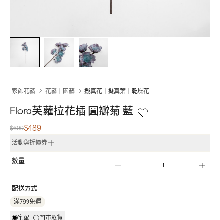
家飾花藝
花藝｜園藝
擬真花｜擬真葉｜乾燥花
Flora芙蘿拉花插 圓瓣菊 藍
$489
$699
活動與折價券
數量
配送方式
滿799免運
宅配
門市取貨