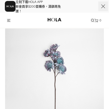
立刻下載HOLA APP
新會員享$200首購券，滿額再免
運！
0