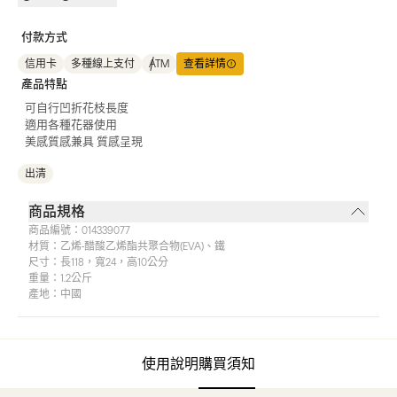
付款方式
信用卡
多種線上支付
ATM
查看詳情
產品特點
可自行凹折花枝長度
適用各種花器使用
美感質感兼具 質感呈現
出清
商品規格
商品編號：
014339077
材質：
乙烯-醋酸乙烯酯共聚合物(EVA)、鐵
尺寸：
長118，寬24，高10公分
重量：
1.2公斤
產地：
中國
使用說明
購買須知