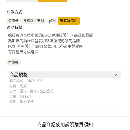
付款方式
信用卡
多種線上支付
ATM
查看詳情
產品特點
始於瑞典瓦拉小鎮的DBKD專注於設計、品質和靈感
為斯堪的納維亞盆栽和裝飾領域的領先品牌
POST系列設計沉靜且奢華, 可以帶來平靜效果
有兩種尺寸供選擇
新價格
商品規格
商品編號：
014361625
材質：
陶瓷
尺寸：
長13，寬13，高20公分
重量：
0.83公斤
產地：
斯里蘭卡
商品介紹
使用說明
購買須知