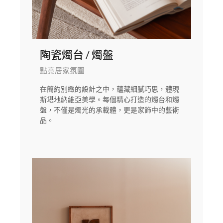
陶瓷燭台 / 燭盤
點亮居家氛圍
在簡約別緻的設計之中，蘊藏細膩巧思，體現
斯堪地納維亞美學。每個精心打造的燭台和燭
盤，不僅是燭光的承載體，更是家飾中的藝術
品。