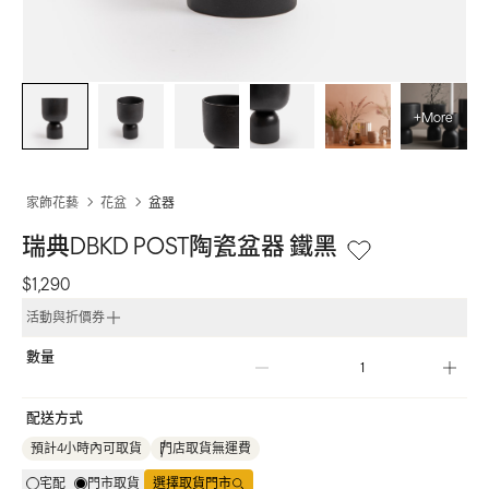
+More
家飾花藝
花盆
盆器
瑞典DBKD POST陶瓷盆器 鐵黑
$1,290
活動與折價券
數量
配送方式
預計4小時內可取貨
門店取貨無運費
宅配
門市取貨
選擇取貨門市