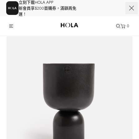
立刻下載HOLA APP
新會員享$200首購券，滿額再免
運！
0