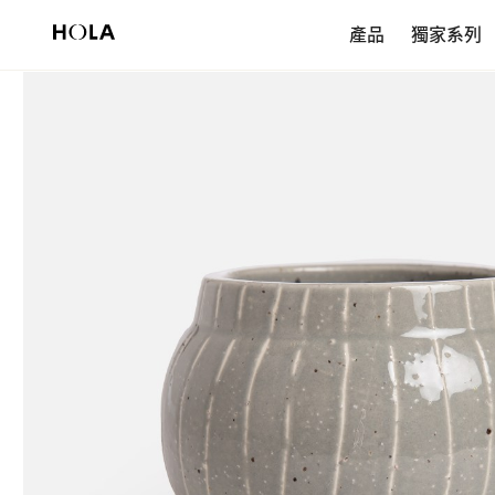
新會員享$200首購券，滿額再免運！
產品
獨家系列