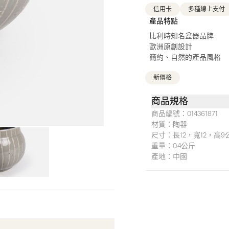
信用卡
多種線上支付
產品特點
比利時知名盆器品牌
歐洲原創設計
簡約、自然的產品風格
新價格
商品規格
商品編號：
014361871
材質：
陶器
尺寸：
長12，寬12，高9
重量：
0.4公斤
產地：
中國