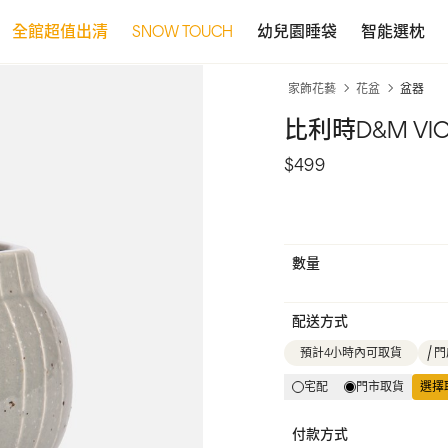
全館超值出清
SNOW TOUCH
幼兒園睡袋
智能選枕
家飾花藝
花盆
盆器
比利時D&M VI
$499
數量
配送方式
預計4小時內可取貨
門
宅配
門市取貨
選擇
付款方式