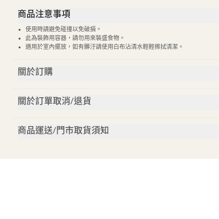
商品注意事項
使用時請避免碰撞以免破損。
此為裝飾用容器，請勿用來裝盛食物。
適用於室內擺放，如有髒汙請使用白布沾清水輕輕擦拭清潔。
關於訂購
關於訂單取消/退貨
商品運送/門市取貨須知