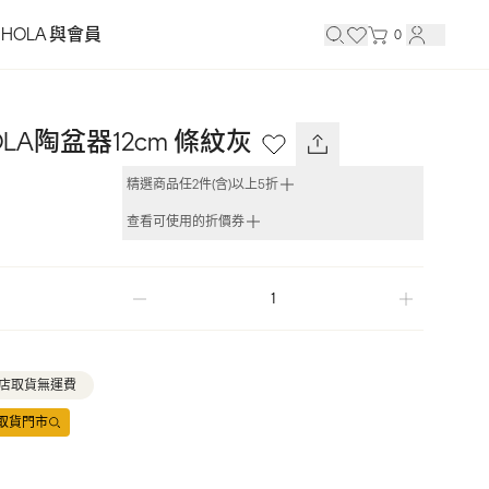
HOLA 與會員
0
OLA陶盆器12cm 條紋灰
精選商品任2件(含)以上5折
查看可使用的折價券
店取貨無運費
取貨門市