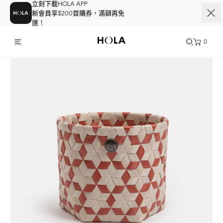
立刻下載HOLA APP
新會員享$200首購券，滿額再免
運！
0