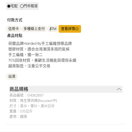
宅配
門市取貨
付款方式
信用卡
多種線上支付
ATM
查看詳情
產品特點
荷蘭品牌Handed By手工編織領導品牌
塑膠材質，適合台灣潮濕多雨的氣候
手工編織，獨一無二
70%回收材質，兼顧生活機能與環保永續
越南製造，注重公平交易
出清
商品規格
商品編號：
014362897
材質：
再生聚丙烯(Recycled PP)
尺寸：
長19，寬19，高16公分
重量：
0.15公斤
產地：
越南