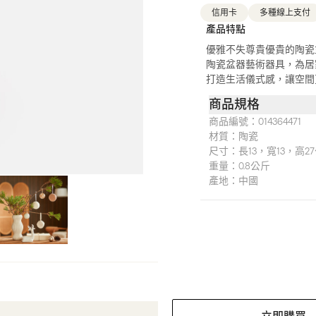
信用卡
多種線上支付
產品特點
優雅不失尊貴優貴的陶瓷
陶瓷盆器藝術器具，為居
打造生活儀式感，讓空間
商品規格
商品編號：
014364471
材質：
陶瓷
尺寸：
長13，寬13，高2
重量：
0.8公斤
產地：
中國