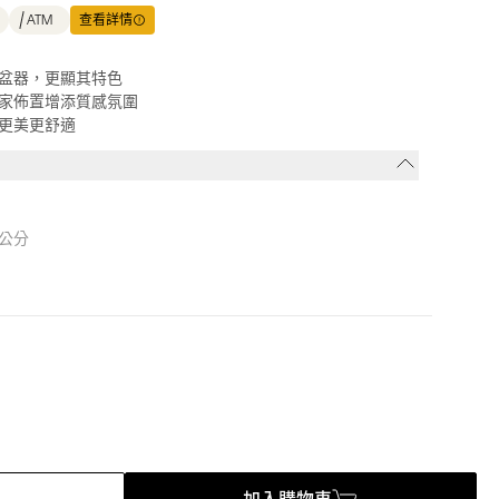
ATM
查看詳情
盆器，更顯其特色
家佈置增添質感氛圍
更美更舒適
7公分