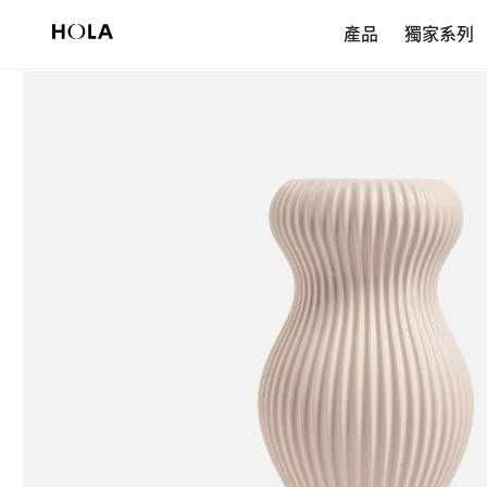
新會員享$200首購券，滿額再免運！
產品
獨家系列