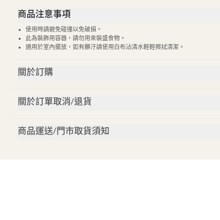
商品注意事項
使用時請避免碰撞以免破損。
此為裝飾用容器，請勿用來裝盛食物。
適用於室內擺放，如有髒汙請使用白布沾清水輕輕擦拭清潔。
關於訂購
關於訂單取消/退貨
商品運送/門市取貨須知