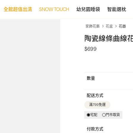
全館超值出清
SNOW TOUCH
幼兒園睡袋
智能選枕
家飾花藝
花盆
花器
陶瓷線條曲線花器
$699
數量
配送方式
滿799免運
宅配
門市取貨
付款方式