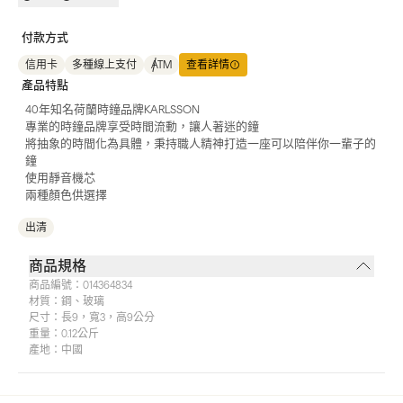
付款方式
信用卡
多種線上支付
ATM
查看詳情
產品特點
40年知名荷蘭時鐘品牌KARLSSON
專業的時鐘品牌享受時間流動，讓人著迷的鐘
將抽象的時間化為具體，秉持職人精神打造一座可以陪伴你一輩子的
鐘
使用靜音機芯
兩種顏色供選擇
出清
商品規格
商品編號：
014364834
材質：
鋼、玻璃
尺寸：
長9，寬3，高9公分
重量：
0.12公斤
產地：
中國