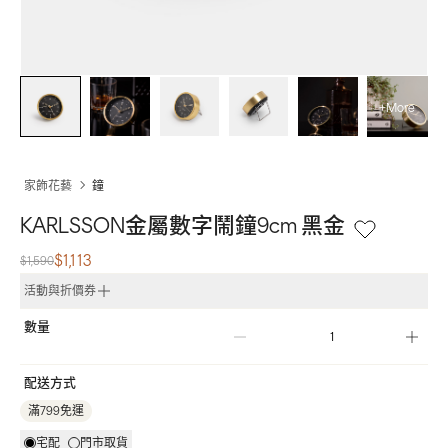
+More
家飾花藝
鐘
KARLSSON金屬數字鬧鐘9cm 黑金
$1,113
$1,590
活動與折價券
數量
配送方式
滿799免運
宅配
門市取貨