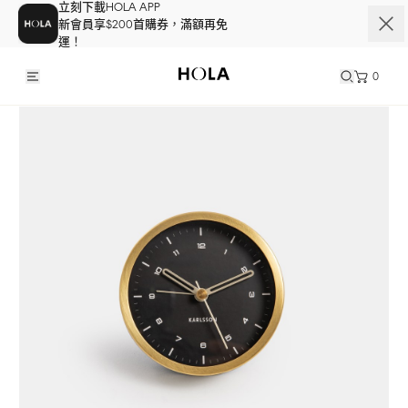
立刻下載HOLA APP
新會員享$200首購券，滿額再免
運！
0