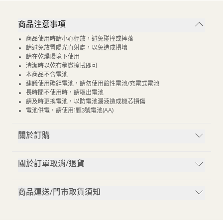
商品注意事項
商品使用時請小心輕放，避免碰撞或摔落
請避免放置陽光直射處，以免造成損壞
請在乾燥環境下使用
清潔時以乾布稍微擦拭即可
本商品不含電池
建議使用碳鋅電池，請勿使用鹼性電池/充電式電池
長時間不使用時，請取出電池
請及時更換電池，以防電池漏液造成機芯損傷
電池供電，請使用1顆3號電池(AA)
關於訂購
關於訂單取消/退貨
商品運送/門市取貨須知