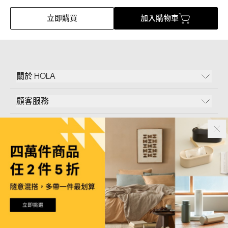
立即購買
加入購物車
關於 HOLA
顧客服務
條款說明
Follow Us
和樂家居股份有限公司｜
臺北市內湖區新湖三路23號5樓
統一編號｜
53096709
版權所有｜© Copyright 2024 HOLA Furnishing CO., LTD. All Rights Reserved
如您欲取消訂閱行銷訊息，請
聯絡客服
為您確認身分後再行取消