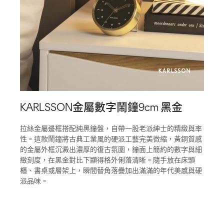
KARLSSON金屬數字鬧鐘9cm 黑金
拉絲金屬邊框搭配純黑鐘盤，自帶一股老派紳士的精緻與率
性。這款鬧鐘將古典工業風的硬派工藝完美微縮，黃銅質感
的金屬外框沉澱出濃厚的復古氛圍，鐘面上簡約的數字與細
緻刻度，在黑金對比下顯得格外俐落清晰。隨手放在床頭
櫃、書桌或層架上，瞬間替角落疊加出滿滿的年代美感與硬
派品味。