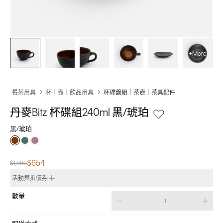
+More
餐茶用具
杯｜壺｜飲品用具
杯碟盤組｜茶壺｜茶具配件
丹麥Bitz 杯碟組240ml 黑/琥珀
黑/琥珀
$654
$1,090
活動與折價券
數量