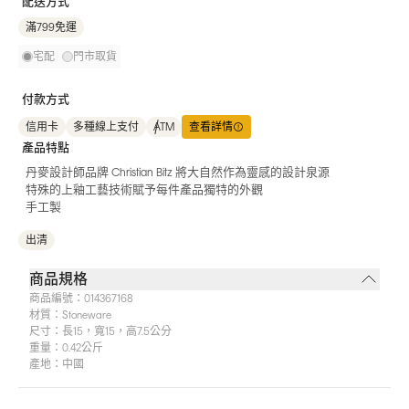
配送方式
滿799免運
宅配
門市取貨
付款方式
信用卡
多種線上支付
ATM
查看詳情
產品特點
丹麥設計師品牌 Christian Bitz 將大自然作為靈感的設計泉源
特殊的上釉工藝技術賦予每件產品獨特的外觀
手工製
出清
商品規格
商品編號：
014367168
材質：
Stoneware
尺寸：
長15，寬15，高7.5公分
重量：
0.42公斤
產地：
中國