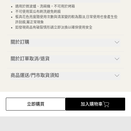
適用於微波爐、洗碗機，不可用於烤箱
不可使用菜瓜布刷洗避免刷痕
餐具花色亮度隨使用次數與清潔變的較為黯淡,日常使用也會產生些
許刮痕,屬正常現象
如發現商品有破裂情形請立即汰換以確保使用安全
關於訂購
關於訂單取消/退貨
商品運送/門市取貨須知
立即購買
加入購物車