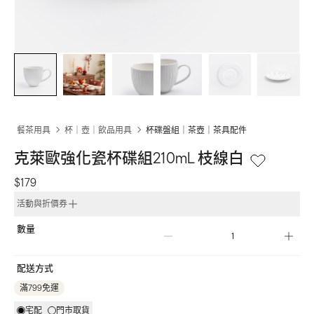
+More
餐茶用具
杯｜壺｜飲品用具
杯碟盤組｜茶壺｜茶具配件
克萊歐強化瓷杯碟組210mL 枝線白
$179
活動與折價券
數量
配送方式
滿799免運
宅配
門市取貨