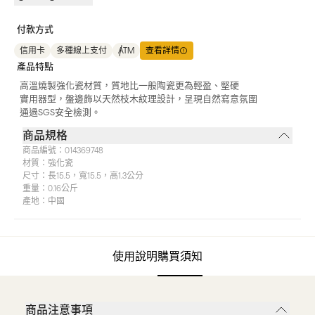
付款方式
信用卡
多種線上支付
ATM
查看詳情
產品特點
高溫燒製強化瓷材質，質地比一般陶瓷更為輕盈、堅硬
實用器型，盤邊飾以天然枝木紋理設計，呈現自然寫意氛圍
通過SGS安全檢測。
商品規格
商品編號：
014369748
材質：
強化瓷
尺寸：
長15.5，寬15.5，高1.3公分
重量：
0.16公斤
產地：
中國
使用說明
購買須知
商品注意事項