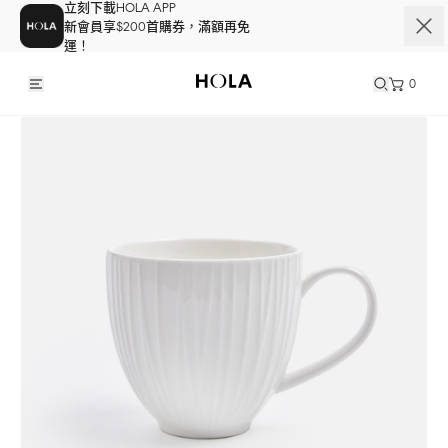
立刻下載HOLA APP
新會員享$200首購券，滿額再免
運！
0