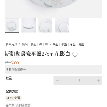
餐茶用具
餐碗｜餐盤｜碟｜缽
圓盤｜平盤｜深盤｜湯盤
斯凱勒骨瓷平盤27cm 花影白
$299
$499
活動與折價券
數量
配送方式
滿799免運
宅配
門市取貨