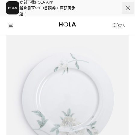
立刻下載HOLA APP
新會員享$200首購券，滿額再免
運！
0