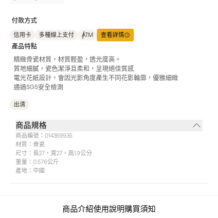
付款方式
信用卡
多種線上支付
ATM
查看詳情
產品特點
精緻骨瓷材質，材質輕盈，透光度高。
質地細膩，瓷色潔淨且柔和，呈現絕佳質感
電光花紙設計，會因光影角度產生不同花影輪廓，優雅細緻
通過SGS安全檢測
出清
商品規格
商品編號：
014369935
材質：
骨瓷
尺寸：
長27，寬27，高1.9公分
重量：
0.576公斤
產地：
中國
商品介紹
使用說明
購買須知