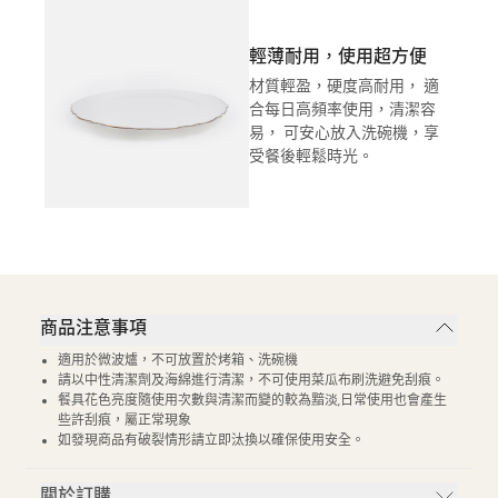
輕薄耐用，使用超方便
材質輕盈，硬度高耐用， 適
合每日高頻率使用，清潔容
易， 可安心放入洗碗機，享
受餐後輕鬆時光。
商品注意事項
適用於微波爐，不可放置於烤箱、洗碗機
請以中性清潔劑及海綿進行清潔，不可使用菜瓜布刷洗避免刮痕。
餐具花色亮度隨使用次數與清潔而變的較為黯淡,日常使用也會產生
些許刮痕，屬正常現象
如發現商品有破裂情形請立即汰換以確保使用安全。
關於訂購