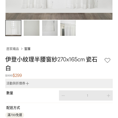
居家織品
窗簾
伊登小紋理半腰窗紗270x165cm 瓷石
白
$299
$999
活動與折價券
數量
配送方式
滿799免運