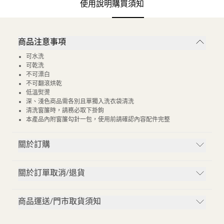
使用說明
購買須知
商品注意事項
可水洗
可乾洗
不可漂白
不可翻滾烘乾
低溫熨燙
深、淺色商品需各別且單獨入洗衣袋清洗
清洗窗簾時，請務必取下掛鉤
本產品內附窗簾勾針一包，使用前請確認內容配件完整
關於訂購
關於訂單取消/退貨
商品運送/門市取貨須知