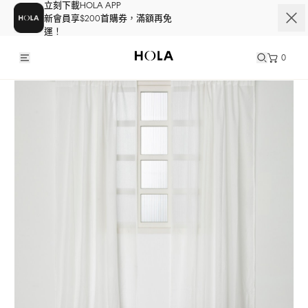
立刻下載HOLA APP
新會員享$200首購券，滿額再免
運！
0