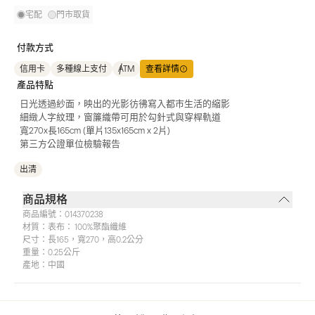
宅配
門市取貨
付款方式
信用卡
多種線上支付
ATM
查看詳情
產品特點
日光透過紗面，映出的光影彷彿寫入都市生活的縮影
細緻人字紋理，窗簾織帶可用於勾針式與穿桿軌道
寬270x長165cm (單片135x165cm x 2片)
第三方公證單位檢驗報告
出清
商品規格
商品編號：
014370238
材質：
表布： 100%聚酯纖維
尺寸：
長165，寬270，高0.2公分
重量：
0.25公斤
產地：
中國