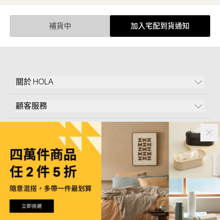
補貨中
加入宅配到貨通知
關於 HOLA
顧客服務
條款說明
Follow Us
和樂家居股份有限公司｜
臺北市內湖區新湖三路23號5樓
統一編號｜
53096709
版權所有｜© Copyright 2024 HOLA Furnishing CO., LTD. All Rights Reserved
如您欲取消訂閱行銷訊息，請
聯絡客服
為您確認身分後再行取消