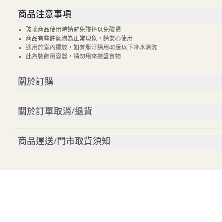
商品注意事項
玻璃商品使用時請避免碰撞以免破損
商品有些許氣泡為正常現象，請安心使用
適用於室內擺放，如有髒汙請用40度以下冷水清洗
此為裝飾用容器，請勿用來裝盛食物
關於訂購
關於訂單取消/退貨
商品運送/門市取貨須知