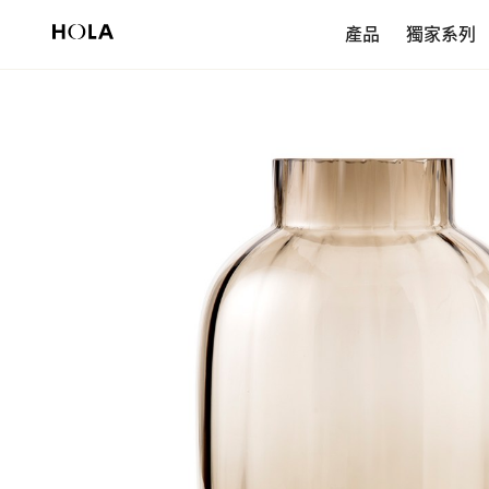
新會員享$200首購券，滿額再免運！
產品
獨家系列