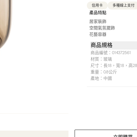
信用卡
多種線上支付
產品特點
居家裝飾
空間氣氛擺飾
花藝容器
商品規格
商品編號：
014372561
材質：
玻璃
尺寸：
長18，寬18，高2
重量：
0.8公斤
產地：
中國