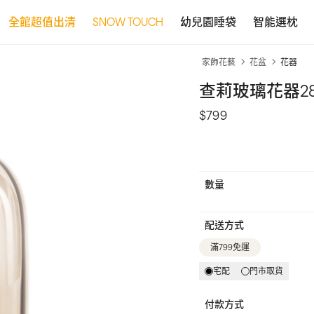
全館超值出清
SNOW TOUCH
幼兒園睡袋
智能選枕
家飾花藝
花盆
花器
查莉玻璃花器28
$799
數量
配送方式
滿799免運
宅配
門市取貨
付款方式