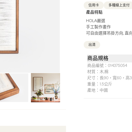
信用卡
多種線上支付
產品特點
HOLA嚴選
手工製作畫作
可自由選擇吊掛方向, 直
出清
商品規格
商品編號：
014375054
材質：
木,棉
尺寸：
長90，寬60，高
重量：
1.5公斤
+More
產地：
中國