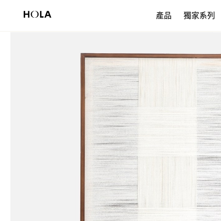
新會員享$200首購券，滿額再免運！
產品
獨家系列