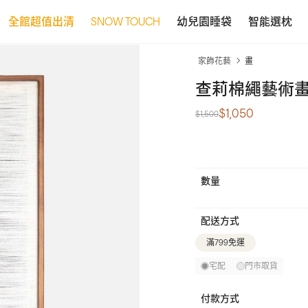
全館超值出清
SNOW TOUCH
幼兒園睡袋
智能選枕
家飾花藝
畫
查莉棉繩藝術畫6
$1,050
$1,500
數量
配送方式
滿799免運
宅配
門市取貨
付款方式