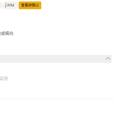
ATM
查看詳情
向或橫向
3公分