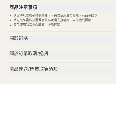
商品注意事項
清潔時以乾布稍微擦拭即可，請勿使用濕布擦拭，商品不防水
請避免將畫作放置濕度較高及陽光直射處，以免造成損壞
商品使用時請小心輕放，避免摔落
關於訂購
關於訂單取消/退貨
商品運送/門市取貨須知