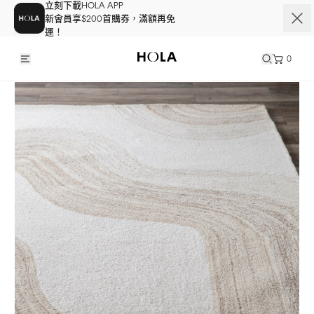
立刻下載HOLA APP
新會員享$200首購券，滿額再免
運！
0