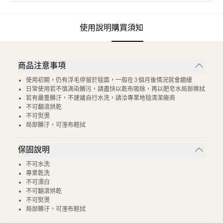
使用說明
購買須知
商品注意事項
使用初期，仍有浮毛停留於毯面，一般在 3 個月後情況就會趨緩
日常使用若不慎滴染髒污，請盡快以乾布吸除，再以肥皂水局部擦拭
若有嚴重髒汙，不建議自行水洗，請洽專業地毯清潔廠商
不可翻滾烘乾
不可熨燙
局部髒汙，可溼布輕拭
保固說明
不可水洗
專業乾洗
不可漂白
不可翻滾烘乾
不可熨燙
局部髒汙，可溼布輕拭