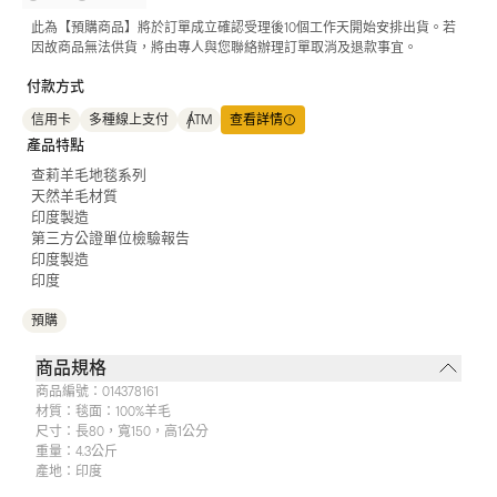
此為【預購商品】將於訂單成立確認受理後10個工作天開始安排出貨。若
因故商品無法供貨，將由專人與您聯絡辦理訂單取消及退款事宜。
付款方式
信用卡
多種線上支付
ATM
查看詳情
產品特點
查莉羊毛地毯系列
天然羊毛材質
印度製造
第三方公證單位檢驗報告
印度製造
印度
預購
商品規格
商品編號：
014378161
材質：
毯面：100%羊毛
尺寸：
長80，寬150，高1公分
重量：
4.3公斤
產地：
印度