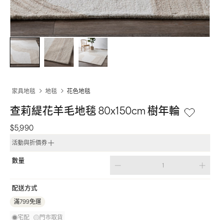
家具地毯
地毯
花色地毯
查莉緹花羊毛地毯 80x150cm 樹年輪
$5,990
活動與折價券
數量
配送方式
滿799免運
宅配
門市取貨