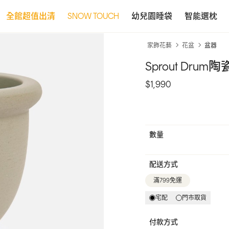
全館超值出清
SNOW TOUCH
幼兒園睡袋
智能選枕
家飾花藝
花盆
盆器
Sprout Dru
$1,990
數量
配送方式
滿799免運
宅配
門市取貨
付款方式