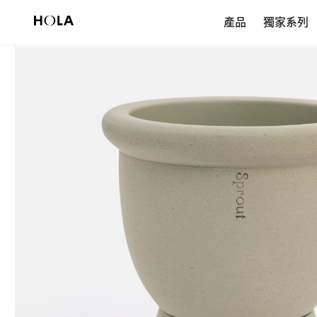
新會員享$200首購券，滿額再免運！
產品
獨家系列