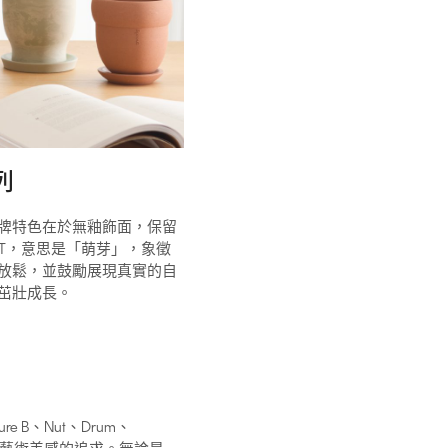
列
牌特色在於無釉飾面，保留
UT，意思是「萌芽」，象徵
放鬆，並鼓勵展現真實的自
茁壯成長。
re B、Nut、Drum、