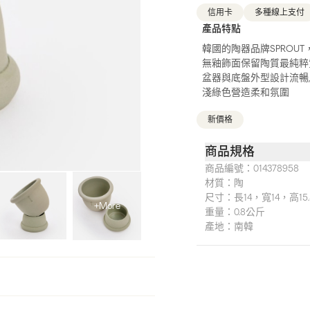
信用卡
多種線上支付
產品特點
韓國的陶器品牌SPRO
無釉飾面保留陶質最純粹
盆器與底盤外型設計流暢
淺綠色營造柔和氛圍
新價格
商品規格
商品編號：
014378958
材質：
陶
尺寸：
長14，寬14，高15
+More
重量：
0.8公斤
產地：
南韓