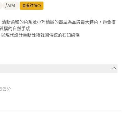
ATM
查看詳情
UT，清新柔和的色系及小巧精緻的器型為品牌最大特色，適合搭
質樸的自然手感
, 以現代設計重新詮釋韓國傳統的石臼線條
.5公分