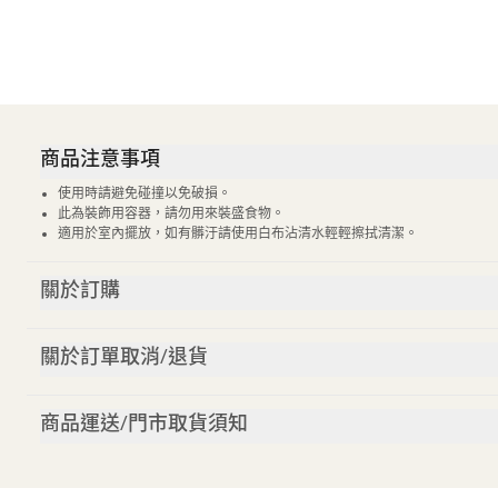
商品注意事項
使用時請避免碰撞以免破損。
此為裝飾用容器，請勿用來裝盛食物。
適用於室內擺放，如有髒汙請使用白布沾清水輕輕擦拭清潔。
關於訂購
關於訂單取消/退貨
商品運送/門市取貨須知