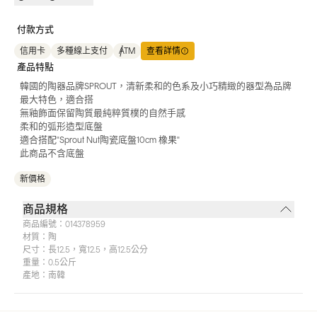
付款方式
信用卡
多種線上支付
ATM
查看詳情
產品特點
韓國的陶器品牌SPROUT，清新柔和的色系及小巧精緻的器型為品牌
最大特色，適合搭
無釉飾面保留陶質最純粹質樸的自然手感
柔和的弧形造型底盤
適合搭配"Sprout Nut陶瓷底盤10cm 橡果"
此商品不含底盤
新價格
商品規格
商品編號：
014378959
材質：
陶
尺寸：
長12.5，寬12.5，高12.5公分
重量：
0.5公斤
產地：
南韓