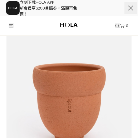
立刻下載HOLA APP
新會員享$200首購券，滿額再免
運！
0