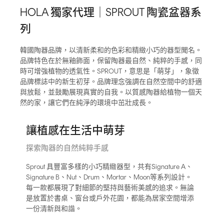
HOLA 獨家代理｜SPROUT 陶瓷盆器系
列
韓國陶器品牌，以清新柔和的色彩和精緻小巧的器型聞名。
品牌特色在於無釉飾面，保留陶器最自然、純粹的手感，同
時可增強植物的透氣性。SPROUT，意思是「萌芽」，象徵
品牌標誌中的新生初芽。品牌理念強調在自然空間中的舒適
與放鬆，並鼓勵展現真實的自我。以質感陶器給植物一個天
然的家，讓它們在純淨的環境中茁壯成長。
讓植感在生活中萌芽
探索陶器的自然純粹手感
Sprout 具豐富多樣的小巧精緻器型，共有Signature A、
Signature B、Nut、Drum、Mortar、Moon等系列設計。
每一款都展現了對細節的堅持與藝術美感的追求。無論
是放置於書桌、窗台或戶外花園，都能為居家空間增添
一份清新與和諧。