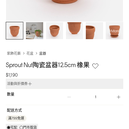
+More
家飾花藝
花盆
盆器
Sprout Nut陶瓷盆器12.5cm 橡果
$1,190
活動與折價券
數量
配送方式
滿799免運
宅配
門市取貨