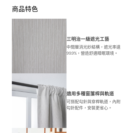
商品特色
三明治一級遮光工藝
中間層消光紗結構，遮光率達
99.9%，營造舒適睡眠環境。
適用多種窗簾桿與軌道
可搭配勾針與穿桿軌道，內附
勾針配件，安裝更省心。