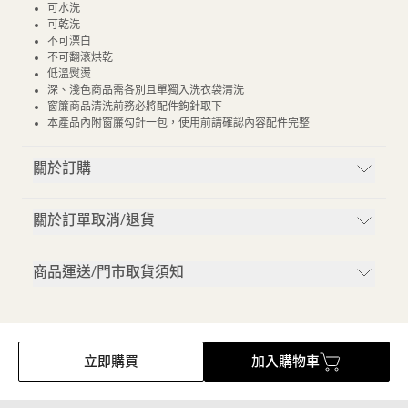
可水洗
可乾洗
不可漂白
不可翻滾烘乾
低溫熨燙
深、淺色商品需各別且單獨入洗衣袋清洗
窗簾商品清洗前務必將配件鉤針取下
本產品內附窗簾勾針一包，使用前請確認內容配件完整
關於訂購
關於訂單取消/退貨
商品運送/門市取貨須知
立即購買
加入購物車