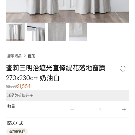
居家織品
窗簾
查莉三明治遮光直條緹花落地窗簾
270x230cm 奶油白
$1,554
$2,590
活動與折價券
數量
配送方式
滿799免運