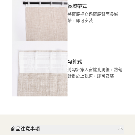
長城帶式
將窗簾桿穿過窗簾背面長城
帶，即可安裝
勾針式
將勾針穿入窗簾孔洞後，將勾
針掛於上軌道，即可安裝
商品注意事項