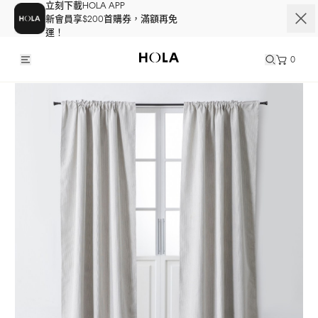
立刻下載HOLA APP
新會員享$200首購券，滿額再免
運！
0