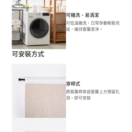
可機洗・易清潔
可低溫機洗，日常保養輕鬆完
成，維持窗簾潔淨。
可安裝方式
穿桿式
將窗簾桿穿過窗簾上方預留孔
洞，即可安裝