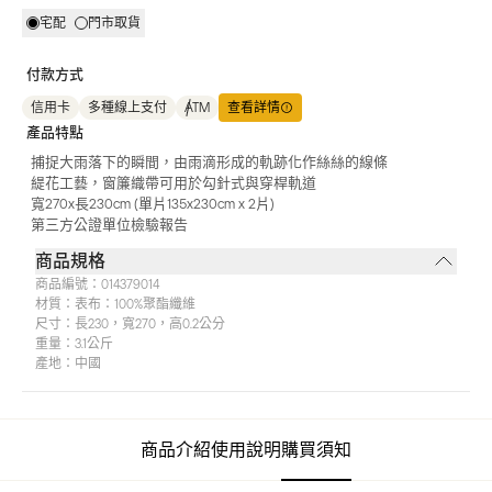
宅配
門市取貨
付款方式
信用卡
多種線上支付
ATM
查看詳情
產品特點
捕捉大雨落下的瞬間，由雨滴形成的軌跡化作絲絲的線條
緹花工藝，窗簾織帶可用於勾針式與穿桿軌道
寬270x長230cm (單片135x230cm x 2片)
第三方公證單位檢驗報告
商品規格
商品編號：
014379014
材質：
表布：100%聚酯纖維
尺寸：
長230，寬270，高0.2公分
重量：
3.1公斤
產地：
中國
商品介紹
使用說明
購買須知