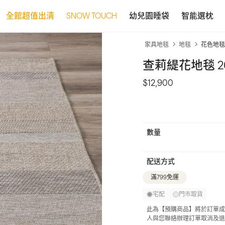
全館超值出清
SNOW TOUCH
幼兒園睡袋
智能選枕
家具地毯
地毯
花色地毯
查莉緹花地毯 20
$12,900
數量
配送方式
滿799免運
宅配
門市取貨
此為【預購商品】將於訂單成
人與您聯絡辦理訂單取消及退