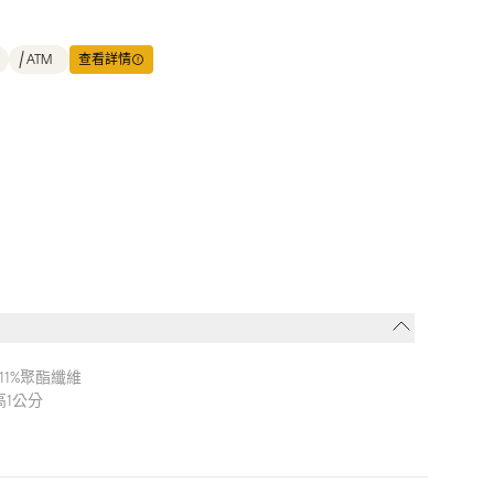
ATM
查看詳情
11%聚酯纖維
高1公分