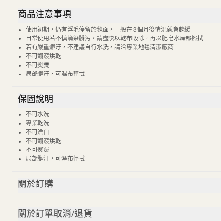
商品注意事項
使用初期，仍有浮毛停留於毯面，一般在 3 個月後情況就會趨緩
日常使用若不慎滴染髒污，請盡快以乾布吸除，再以肥皂水局部擦拭
若有嚴重髒汙，不建議自行水洗，請洽專業地毯清潔廠商
不可翻滾烘乾
不可熨燙
局部髒汙，可濕布輕拭
保固說明
不可水洗
專業乾洗
不可漂白
不可翻滾烘乾
不可熨燙
局部髒汙，可溼布輕拭
關於訂購
關於訂單取消/退貨