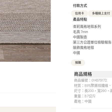
付款方式
信用卡
多種線上支付
產品特點
查莉風格地毯系列
毛高 7mm
中國製造
第三方公證單位檢驗報告
裝飾風格地毯
中國
預購
商品規格
商品編號：
014379172
材質：
89%聚烯烴纖維、
尺寸：
長200，寬290，
重量：
8.7公斤
產地：
中國