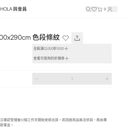
HOLA 與會員
0
0x290cm 色段條紋
全館滿12,000折1000
查看可使用的折價券
立確認受理後10個工作天開始安排出貨。若因故商品無法供貨，將由專
款事宜。