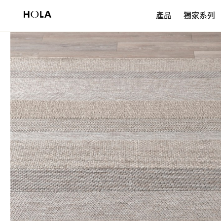
新會員享$200首購券，滿額再免運！
產品
獨家系列