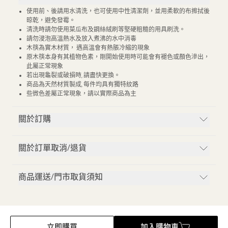
使用前、後請用水清洗，也可使用中性清潔劑，並用柔軟的布擦拭後
晾乾，避免發霉。
清洗時請勿使用菜瓜布及鋼絲絨刷等堅硬粗糙的用具刷洗。
請勿浸泡高溫熱水及放入煮沸的水中消毒
木筷為實木材質， 遇高溫會有熱脹冷縮的現象
原木筷本身有其植物色素，剛開始使用時可能會有褪色或顏色滲出，
此屬正常現象
若出現龜裂或破損時, 請盡快更換。
商品為天然材質製成, 每件均具有獨特紋路
些微色差屬正常現象，請以實際商品為主
關於訂購
關於訂單取消/退貨
商品運送/門市取貨須知
立即購買
加入購物車