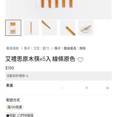
餐茶用具
筷子｜刀叉｜匙勺
筷子｜隨身餐具｜筷架
艾禮思原木筷x5入 線條原色
$199
活動與折價券
數量
配送方式
滿799免運
宅配
門市取貨