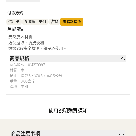
付款方式
信用卡
多種線上支付
ATM
查看詳情
產品特點
天然原木材質
方便握取、清洗便利
通過SGS安全檢測，請安心使用。
商品規格
商品編號：
014379997
材質：
木
尺寸：
長22.5，寬0.8，高0.5公分
重量：
0.05公斤
產地：
中國
使用說明
購買須知
商品注意事項