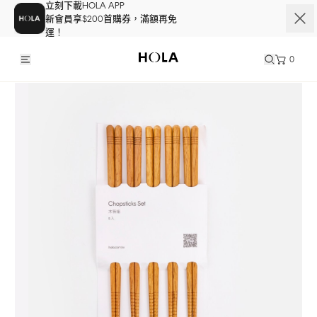
立刻下載HOLA APP
新會員享$200首購券，滿額再免
運！
0