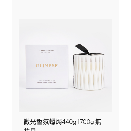
微光香氛蠟燭440g 1700g 無