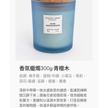
香氛蠟燭300g 青檀木
前調 : 佛手柑，甜桃/中調 : 小黃瓜，茉莉，
荷花/基調 : 苔蘚，檀香，麝香
清新中帶著一抹水感綠意的通透，能讓思緒瞬
間沉靜下來；隨後花香若隱若現，增添細緻柔
和層次。尾韻則以溫潤木質收束，打造苔蘚綠
意的植物園，如漫步靜謐林間的森呼吸。