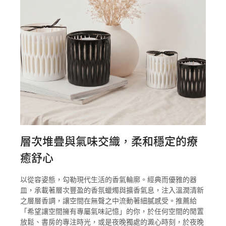
層次堆疊與氣味交織，柔和穩定的療
癒舒心
以從容姿態，勾勒現代生活的香氣輪廓。經典而優雅的器
皿，承載著層次豐盈的香氛蠟燭與擴香氣息，注入溫潤清新
之層層香調，讓空間在無聲之中流動著細膩感受。推薦給
「希望讓空間擁有專屬氣味記憶」的你，於任何空間的閒置
放鬆、書房的專注時光，或是夜晚獨處的澱心時刻，於夜晚