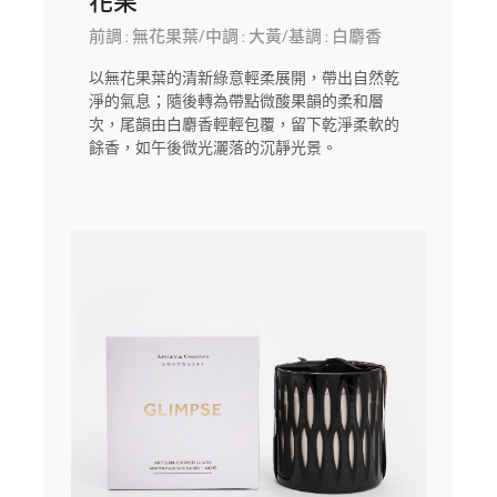
花果
前調 : 無花果葉/中調 : 大黃/基調 : 白麝香
以無花果葉的清新綠意輕柔展開，帶出自然乾
淨的氣息；隨後轉為帶點微酸果韻的柔和層
次，尾韻由白麝香輕輕包覆，留下乾淨柔軟的
餘香，如午後微光灑落的沉靜光景。