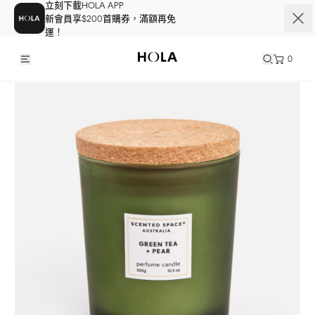
立刻下載HOLA APP
新會員享$200首購券，滿額再免
運！
0