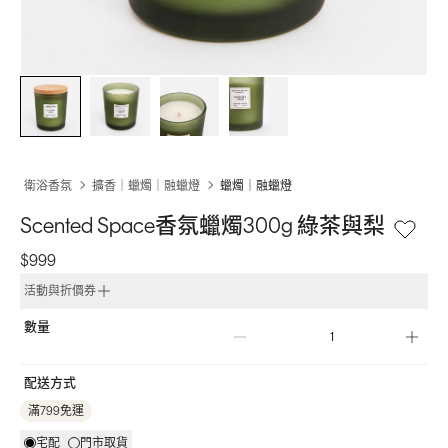
衛浴香氛
擴香｜蠟燭｜融蠟燈
蠟燭｜融蠟燈
Scented Space香氛蠟燭300g 綠茶與梨
$999
活動與折價券
數量
配送方式
滿799免運
宅配
門市取貨