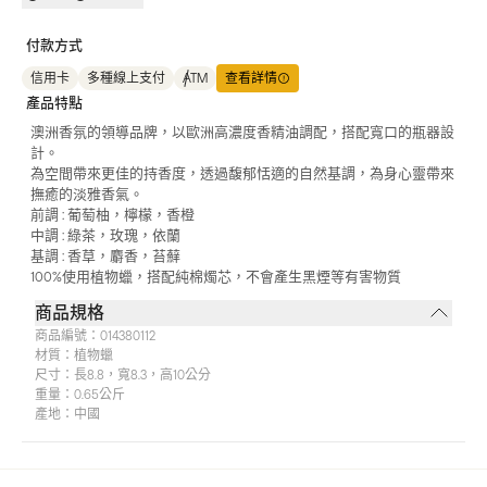
付款方式
信用卡
多種線上支付
ATM
查看詳情
產品特點
澳洲香氛的領導品牌，以歐洲高濃度香精油調配，搭配寬口的瓶器設
計。
為空間帶來更佳的持香度，透過馥郁恬適的自然基調，為身心靈帶來
撫癒的淡雅香氣。
前調 : 葡萄柚，檸檬，香橙
中調 : 綠茶，玫瑰，依蘭
基調 : 香草，麝香，苔蘚
100%使用植物蠟，搭配純棉燭芯，不會產生黑煙等有害物質
商品規格
商品編號：
014380112
材質：
植物蠟
尺寸：
長8.8，寬8.3，高10公分
重量：
0.65公斤
產地：
中國