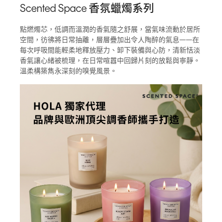
Scented Space 香氛蠟燭系列
點燃燭芯，低調而溫潤的香氣隨之舒展，當氣味流動於居所
空間，彷彿將日常抽離，層層疊加出令人陶醉的氣息——在
每次呼吸間能輕柔地釋放壓力、卸下裝備與心防，清新恬淡
香氣讓心緒被梳理，在日常喧囂中回歸片刻的放鬆與寧靜。
溫柔構築雋永深刻的嗅覺風景。