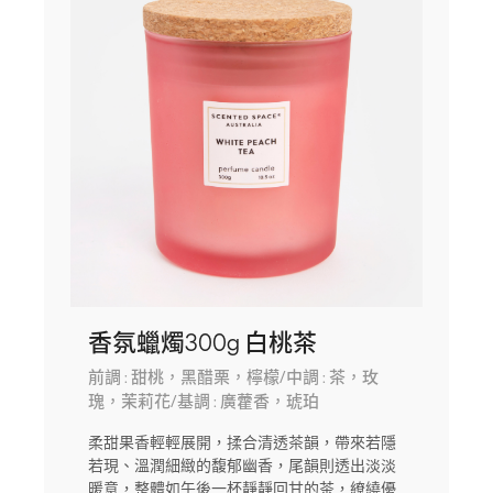
香氛蠟燭300g 白桃茶
前調 : 甜桃，黑醋栗，檸檬/中調 : 茶，玫
瑰，茉莉花/基調 : 廣藿香，琥珀
柔甜果香輕輕展開，揉合清透茶韻，帶來若隱
若現、溫潤細緻的馥郁幽香，尾韻則透出淡淡
暖意，整體如午後一杯靜靜回甘的茶，繚繞優