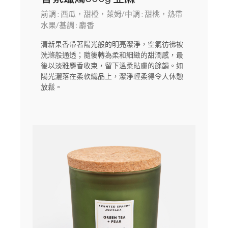
前調 : 西瓜，甜橙，萊姆/中調 : 甜桃，熱帶
水果/基調 : 麝香
清新果香帶著陽光般的明亮潔淨，空氣彷彿被
洗滌般通透；隨後轉為柔和細緻的甜潤感，最
後以淡雅麝香收束，留下溫柔貼膚的餘韻。如
陽光灑落在柔軟織品上，潔淨輕柔得令人休憩
放鬆。