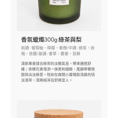
香氛蠟燭300g 綠茶與梨
前調 : 葡萄柚，檸檬，香橙/中調 : 綠茶，玫
瑰，依蘭/基調 : 香草，麝香，苔蘚
清新果香揉合綠茶的淡雅氣息，帶來通透舒
緩；依稀花香增添一抹柔和細緻，尾韻帶著微
甜與淡淡綠意。恍如在森間小屋啜飲清晨的恬
淡清茶，清爽純淨且舒爽宜人。