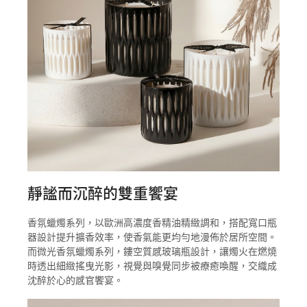
靜謐而沉醉的雙重饗宴
香氛蠟燭系列，以歐洲高濃度香精油精緻調和，搭配寬口瓶
器設計提升擴香效率，使香氣能更均勻地漫佈於居所空間。
而微光香氛蠟燭系列，鏤空質感玻璃瓶設計，讓燭火在燃燒
時透出細緻搖曳光影，視覺與嗅覺同步被療癒喚醒，交織成
沈醉於心的感官饗宴。