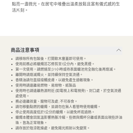
點亮一盞微光，在居宅中堆疊出溫柔放鬆且富有儀式感的生
活片刻。
商品注意事項
請移除所有包裝後，打開軟木塞蓋即可使用。
使用前務必將蠟燭蕊芯修剪至1公分內，避免黑煙。
第一次使用，請燃燒至少1小時或待表面蠟池完全融化後再熄滅。
離開時請熄滅燭火，並持續保持空氣流通。
香精油請勿直接接觸皮膚，以避免產生過敏現象。
使用時請遠離易燃物、易熔物、紙製品
使用時也請遠離熱源附近 (如電視上和電視旁)、封口處，於空氣流通
處使用。
務必遠離孩童、寵物可及處 ; 不可吞食。
請勿移動點燃的蠟燭，並請勿在無人看管時使用蠟燭。
停止使用高度低於1公分的蠟燭，以避免杯底過熱。
蠟燭本體會因氣溫影響熱脹冷縮，些微與燭杯分離或表面出現些許油
珠，皆為正常現象。
請存放於陰涼乾燥處，避免陽光照射以免變質。