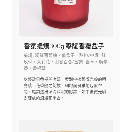
香氛蠟燭300g 零陵香覆盆子
前調 : 粉紅葡萄柚，覆盆子，甜桃/中調 : 紅
玫瑰，茉莉花，山谷百合/基調 : 香草，廣藿
香，香根草
以輕盈果香揭開序幕，柔甜中帶著微光般的明
亮感，花香隨之綻放，細緻而優雅地包覆空
間。尾韻透出溫潤深沉的餘韻。如午後微光瞬
即綻放的浪漫花果香。