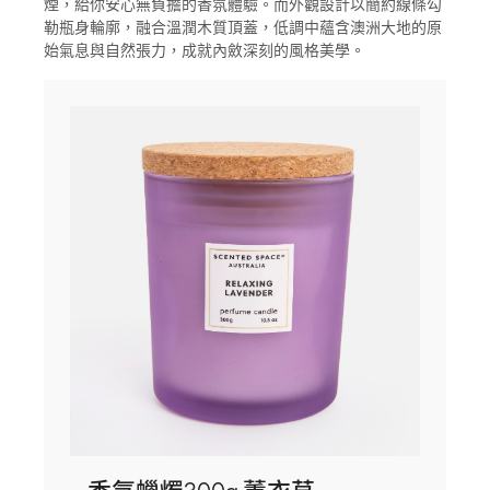
煙，給你安心無負擔的香氛體驗。而外觀設計以簡約線條勾
勒瓶身輪廓，融合溫潤木質頂蓋，低調中蘊含澳洲大地的原
始氣息與自然張力，成就內斂深刻的風格美學。