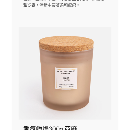
雅從容，清新中帶著柔和療癒。
香氛蠟燭300g 亞麻