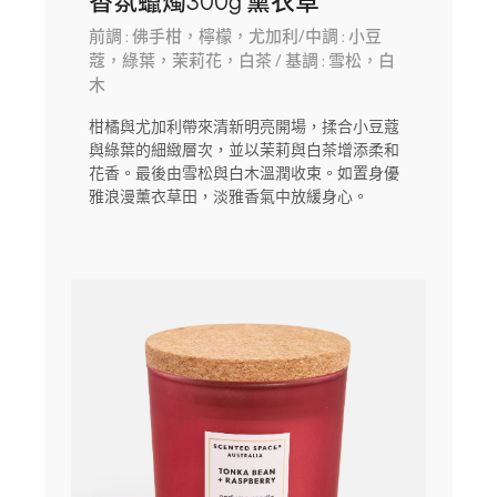
香氛蠟燭300g 薰衣草
前調 : 佛手柑，檸檬，尤加利/中調 : 小豆
蔻，綠葉，茉莉花，白茶 / 基調 : 雪松，白
木
柑橘與尤加利帶來清新明亮開場，揉合小豆蔻
與綠葉的細緻層次，並以茉莉與白茶增添柔和
花香。最後由雪松與白木溫潤收束。如置身優
雅浪漫薰衣草田，淡雅香氣中放緩身心。