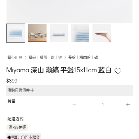
餐茶用具
餐碗｜餐盤｜碟｜缽
長盤｜橢圓盤｜碟
Miyama 深山 瀬縞 平盤15x11cm 藍白
$399
活動與折價券
數量
配送方式
滿799免運
宅配
門市取貨