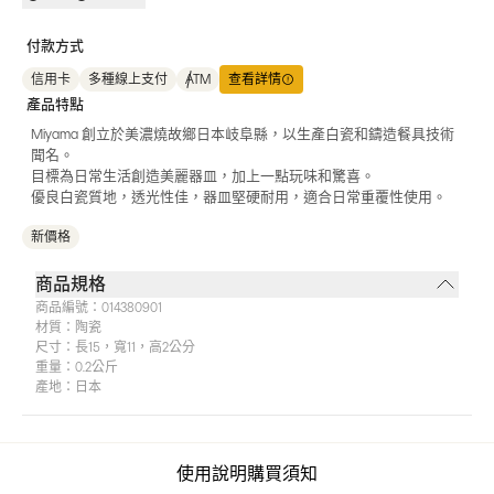
付款方式
信用卡
多種線上支付
ATM
查看詳情
產品特點
Miyama 創立於美濃燒故鄉日本岐阜縣，以生產白瓷和鑄造餐具技術
聞名。
目標為日常生活創造美麗器皿，加上一點玩味和驚喜。
優良白瓷質地，透光性佳，器皿堅硬耐用，適合日常重覆性使用。
新價格
商品規格
商品編號：
014380901
材質：
陶瓷
尺寸：
長15，寬11，高2公分
重量：
0.2公斤
產地：
日本
使用說明
購買須知