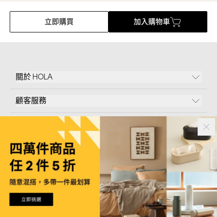
立即購買
加入購物車
關於 HOLA
顧客服務
條款說明
Follow Us
和樂家居股份有限公司｜
臺北市內湖區新湖三路23號5樓
統一編號｜
53096709
版權所有｜© Copyright 2024 HOLA Furnishing CO., LTD. All Rights Reserved
如您欲取消訂閱行銷訊息，請
聯絡客服
為您確認身分後再行取消