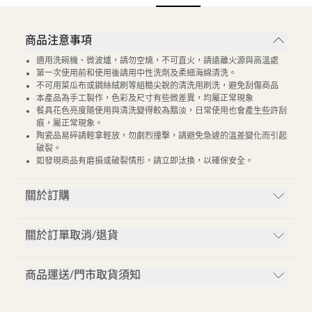
商品注意事項
適用洗碗機、微波爐，請勿空燒，不可直火，請遠離火源與高溫處
第一次使用前和使用後請用中性洗劑及柔細海綿清洗。
不可用菜瓜布或鋼絲絨刷等組糙尖銳的清洗用刷洗，避免刮傷商品
本產品為手工製作，色彩及尺寸有些微差異，均屬正常現象
餐具花色亮度隨使用與清洗變得較為黯淡，日常使用也會產生些許刮
痕，屬正常現象。
陶瓷品易碎請輕拿輕放，勿劇烈撞擊，請避免急遽的溫差變化而引起
破裂。
如發現商品有磨損或破裂情形，請立即汰換，以確保安全。
關於訂購
關於訂單取消/退貨
商品運送/門市取貨須知