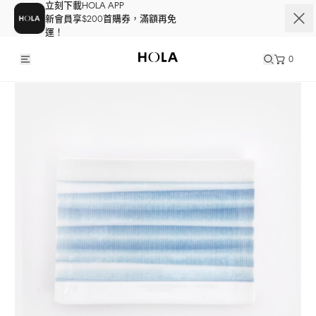
立刻下載HOLA APP
新會員享$200首購券，滿額再免
運！
0