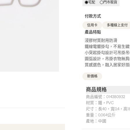
宅配
門市取貨
付款方式
信用卡
多種線上支付
產品特點
浸膠材質耐用防滑
鐵線電鍍掛勾，不易生鏽
小突起掛勾設計可吊掛吊
圓弧設計，吊掛衣物無肩
質感選色，融入居家好搭
新價格
商品規格
商品編號：
014380932
材質：
鐵，PVC
尺寸：
長40，寬0.4，高1
重量：
0.064公斤
產地：
中國