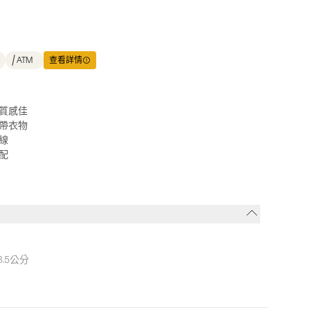
ATM
查看詳情
質感佳
帶衣物
線
配
8.5公分