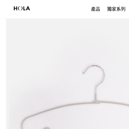
新會員享$200首購券，滿額再免運！
產品
獨家系列