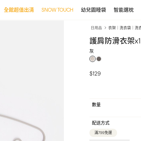
全館超值出清
SNOW TOUCH
幼兒園睡袋
智能選枕
日用品
衣架｜洗衣袋｜洗
護肩防滑衣架x1
灰
$129
數量
配送方式
滿799免運