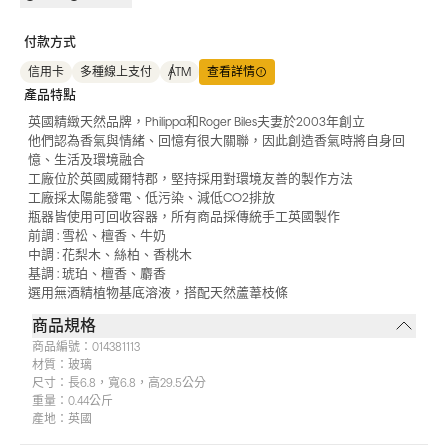
付款方式
信用卡
多種線上支付
ATM
查看詳情
產品特點
英國精緻天然品牌，Philippa和Roger Biles夫妻於2003年創立
他們認為香氣與情緒、回憶有很大關聯，因此創造香氣時將自身回
憶、生活及環境融合
工廠位於英國威爾特郡，堅持採用對環境友善的製作方法
工廠採太陽能發電、低污染、減低CO2排放
瓶器皆使用可回收容器，所有商品採傳統手工英國製作
前調 : 雪松、檀香、牛奶
中調 : 花梨木、絲柏、香桃木
基調 : 琥珀、檀香、麝香
選用無酒精植物基底溶液，搭配天然蘆葦枝條
商品規格
商品編號：
014381113
材質：
玻璃
尺寸：
長6.8，寬6.8，高29.5公分
重量：
0.44公斤
產地：
英國