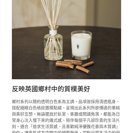
反映英國鄉村中的質樸美好
鄉村系列以簡約透明白色系為主調，品項皆採用清透瓶身，
搭配細緻白色格紋圖樣點綴，呈現出此系列所欲傳達的單純
與美好念想。無論擺放於臥室、客廳或閱讀角落，都能為日
常身心注入慢下來的儀式感，陪伴每個平凡卻珍貴的生活片
刻。適合「追求生活質感、且喜歡純淨優雅花香與木質調」
的你，讓香氣成為空間中的細節藝術，妝點日常生活中的田