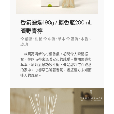
香氛蠟燭190g / 擴香瓶200mL
曠野青檸
❖ 前調 : 柑橘 ❖ 中調 : 草本 ❖ 基調 : 木香、
琥珀
一款明亮清新的柑橘香氣，初聞令人瞬間振
奮，卻同時帶來溫暖安心的感受。柑橘果香與
草本、琥珀氣息巧妙平衡，像是靜靜待在熟悉
的家中，心卻早已隨著香氣，遙望遠方未知而
迷人的風景。