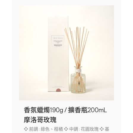
香氛蠟燭190g / 擴香瓶200mL
摩洛哥玫瑰
❖ 前調 : 綠色、柑橘 ❖ 中調 : 花園玫瑰 ❖ 基