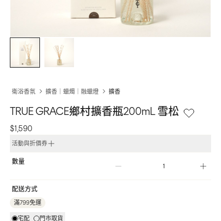
衛浴香氛
擴香｜蠟燭｜融蠟燈
擴香
TRUE GRACE鄉村擴香瓶200mL 雪松
$1,590
活動與折價券
數量
配送方式
滿799免運
宅配
門市取貨