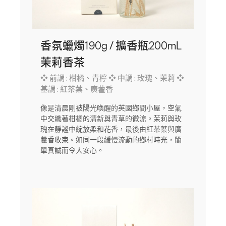
香氛蠟燭190g / 擴香瓶200mL
茉莉香茶
❖ 前調 : 柑橘、青檸 ❖ 中調 : 玫瑰、茉莉 ❖
基調 : 紅茶葉、廣藿香
像是清晨剛被陽光喚醒的英國鄉間小屋，空氣
中交織著柑橘的清新與青草的微涼。茉莉與玫
瑰在靜謐中綻放柔和花香，最後由紅茶葉與廣
藿香收束。如同一段緩慢流動的鄉村時光，簡
單真誠而令人安心。