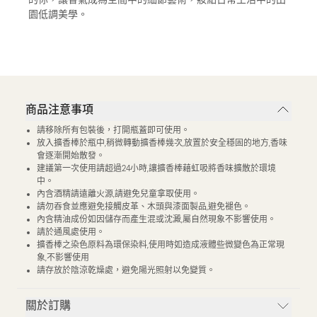
園低調美學。
商品注意事項
請移除所有包裝後，打開瓶蓋即可使用。
放入擴香棒於瓶中,稍微轉動擴香棒幾次,放置於安全穩固的地方,香味
會逐漸開始散發。
建議第一次使用請超過24小時,讓擴香棒藉虹吸將香味擴散於環境
中。
內含酒精請遠離火源,請避免兒童拿取使用。
請勿吞食並應避免接觸皮革、木頭與漆面製品,避免褪色。
內含精油成份如因儲存而產生混或沈澱,屬自然現象不影響使用。
請於通風處使用。
擴香棒之染色原料為環保染料,使用時如造成液體些微變色為正常現
象,不影響使用
請存放於陰涼乾燥處，避免陽光照射以免變質。
關於訂購