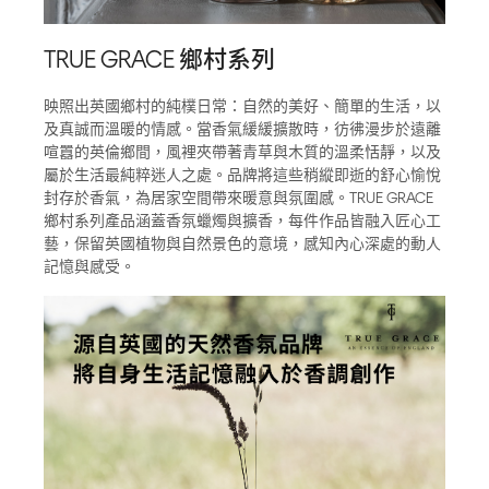
TRUE GRACE 鄉村系列
映照出英國鄉村的純樸日常：自然的美好、簡單的生活，以
及真誠而溫暖的情感。當香氣緩緩擴散時，彷彿漫步於遠離
喧囂的英倫鄉間，風裡夾帶著青草與木質的溫柔恬靜，以及
屬於生活最純粹迷人之處。品牌將這些稍縱即逝的舒心愉悅
封存於香氣，為居家空間帶來暖意與氛圍感。TRUE GRACE
鄉村系列產品涵蓋香氛蠟燭與擴香，每件作品皆融入匠心工
藝，保留英國植物與自然景色的意境，感知內心深處的動人
記憶與感受。