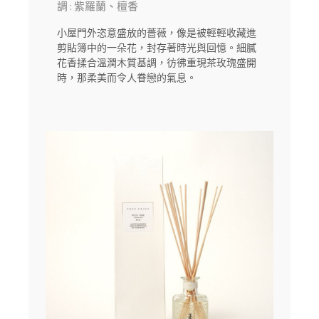
調 : 紫羅蘭、檀香
小屋門外恣意盛放的薔薇，像是被輕輕收藏進
剪貼簿中的一朵花，封存著時光與回憶。細膩
花香揉合溫潤木質基調，彷彿重現茶玫瑰盛開
時，那柔美而令人眷戀的氣息。