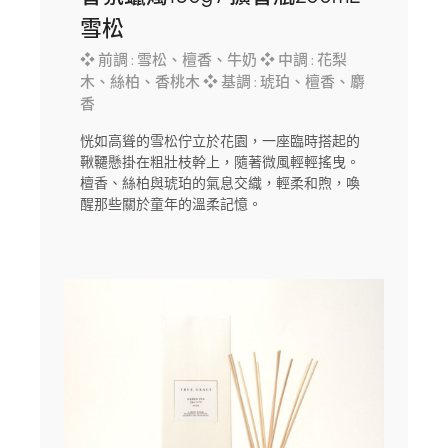
雪松
❖ 前調 : 雪松、檀香、牛奶 ❖ 中調 : 花梨
木、絲柏、香桃木 ❖ 基調 : 琥珀、檀香、麝
香
恍如高聳的雪松佇立於花園，一座臨時搭起的
鞦韆懸掛在粗壯枝幹上，隨著微風輕輕搖曳。
檀香、絲柏與琥珀的氣息交織，輕柔和煦，喚
醒那些關於童年的溫柔記憶。