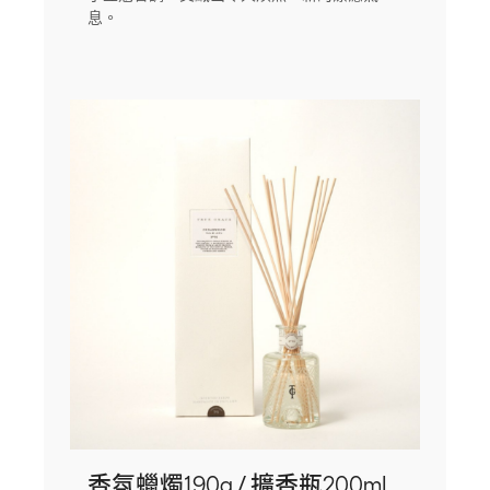
息。
香氛蠟燭190g / 擴香瓶200mL