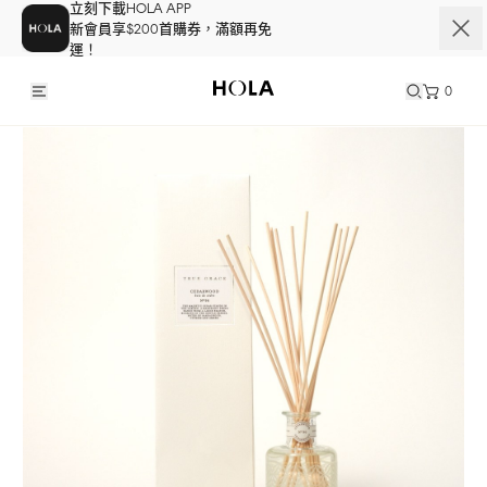
立刻下載HOLA APP
新會員享$200首購券，滿額再免
運！
0