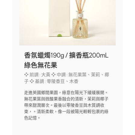
香氛蠟燭190g / 擴香瓶200mL
綠色無花果
❖ 前調 : 大黃 ❖ 中調 : 無花果葉、茉莉、椰
子 ❖ 基調 : 零陵香豆、木香
走進英國鄉間果園，綠意在陽光下緩緩展開。
無花果葉與微酸果香融合的清新，茉莉與椰子
帶來甜潤層次。最後以零陵香豆與木質調收
束，。清新柔軟，像一段被陽光輕輕包裹的綠
色記憶。