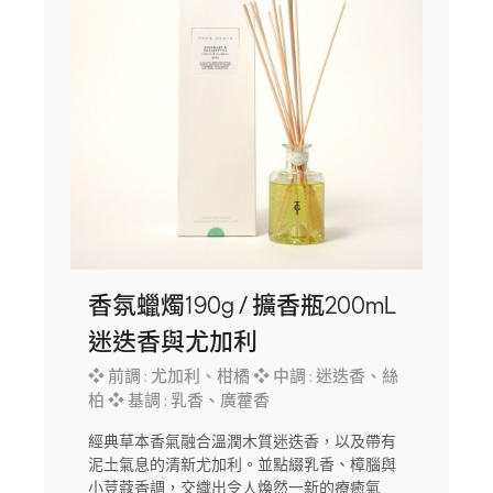
香氛蠟燭190g / 擴香瓶200mL
迷迭香與尤加利
❖ 前調 : 尤加利、柑橘 ❖ 中調 : 迷迭香、絲
柏 ❖ 基調 : 乳香、廣藿香
經典草本香氣融合溫潤木質迷迭香，以及帶有
泥土氣息的清新尤加利。並點綴乳香、樟腦與
小荳蔻香調，交織出令人煥然一新的療癒氣