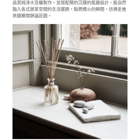
品質純淨大豆蠟製作。並搭配簡約沉穩的瓶器設計，能自然
融入各式居家空間的生活擺飾。點燃燭火的瞬間，彷彿走進
英國鄉間靜謐莊園。