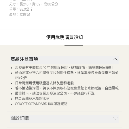
尺寸：
長245，寬182，高88公分
重量：
92.0公斤
產地：
立陶宛
使用說明
購買須知
商品注意事項
沙發享有主體框架 10 年耐用度保證，欲知詳情，請參閱保固說明
通過測試並符合相關強度和耐用性標準，建議單座位垂直荷重不超過
120 公斤
日常清潔可使用吸塵器去除灰塵和毛髮
若不慎沾染污漬，請以不掉屑軟布沾取適量肥皂水擦拭後，自然風乾
嚴重髒污，請洽專業沙發清潔公司，不建議自行拆洗
FSC 永續林木認證木材
OEKO-TEX STANDARD 100 認證織物
關於訂購