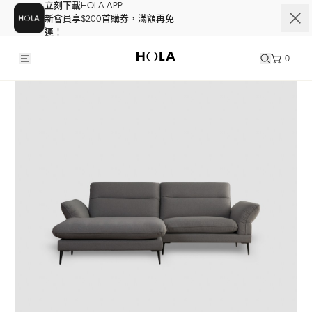
立刻下載HOLA APP
新會員享$200首購券，滿額再免
運！
0