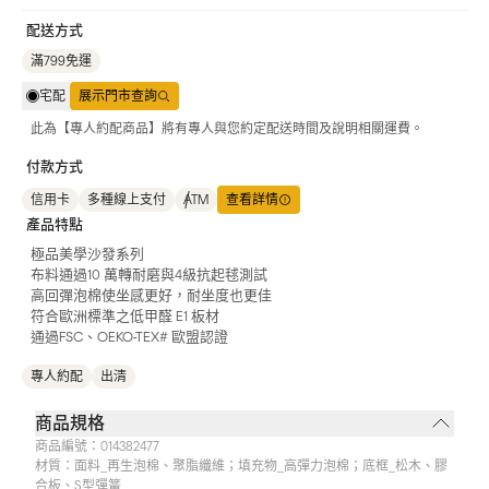
配送方式
滿799免運
宅配
展示門市查詢
此為【專人約配商品】將有專人與您約定配送時間及說明相關運費。
付款方式
信用卡
多種線上支付
ATM
查看詳情
產品特點
極品美學沙發系列
布料通過10 萬轉耐磨與4級抗起毬測試
高回彈泡棉使坐感更好，耐坐度也更佳
符合歐洲標準之低甲醛 E1 板材
通過FSC、OEKO-TEX# 歐盟認證
專人約配
出清
商品規格
商品編號：
014382477
材質：
面料_再生泡棉、聚脂纖維；填充物_高彈力泡棉；底框_松木、膠
合板、S型彈簧