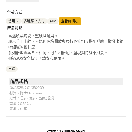
付款方式
信用卡
多種線上支付
ATM
查看詳情
產品特點
高溫燒製陶瓷，堅硬且耐用。
職人手工上釉，不規則色塊圖紋與獨特色系相互搭配呼應，散發出獨
特細膩的設計感。
系列器型圖案各不相同，可互相搭配，呈現獨特餐桌風景。
通過SGS安全檢測，請安心使用。
出清
商品規格
商品編號：
014382909
材質：
陶土stoneware
尺寸：
長9，寬9，高10.3公分
重量：
0.35公斤
產地：
中國