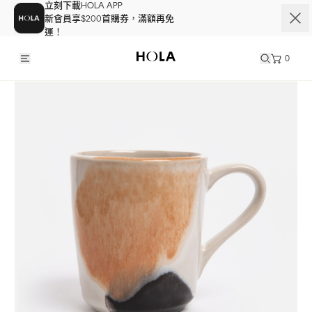
立刻下載HOLA APP
新會員享$200首購券，滿額再免
運！
0