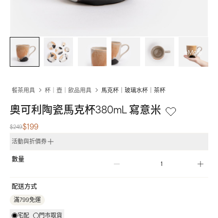
+More
餐茶用具
杯｜壺｜飲品用具
馬克杯｜玻璃水杯｜茶杯
奧可利陶瓷馬克杯380mL 寫意米
$199
$249
活動與折價券
數量
配送方式
滿799免運
宅配
門市取貨