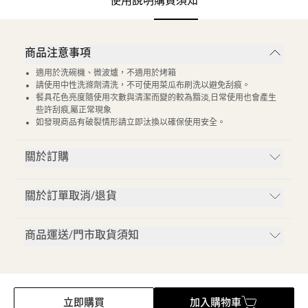
使用說明
購買須知
商品注意事項
適用於洗碗機、微波爐，不適用於烤箱
請使用中性洗滌劑清洗，不可使用菜瓜布刷洗以避免刮痕。
餐具花色亮度隨使用次數與清潔而變的較為黯淡,日常使用也會產生
些許刮痕,屬正常現象
如發現商品有破裂情形請立即汰換以確保使用安全。
關於訂購
關於訂單取消/退貨
商品運送/門市取貨須知
立即購買
加入購物車