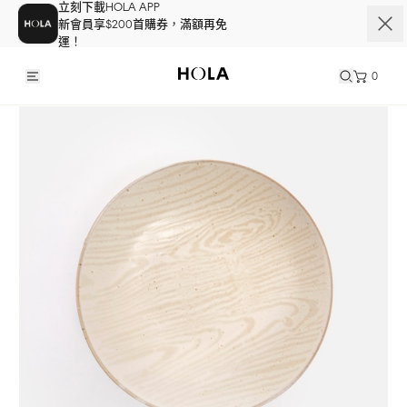
立刻下載HOLA APP
新會員享$200首購券，滿額再免
運！
0