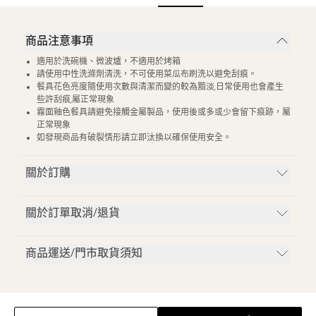
商品注意事項
適用於洗碗機、微波爐，不適用於烤箱
請使用中性洗滌劑清洗，不可使用菜瓜布刷洗以避免刮痕。
餐具花色亮度隨使用次數與清潔而變的較為黯淡,日常使用也會產生
些許刮痕,屬正常現象
霧面釉色餐具請避免接觸金屬製品，使用後或多或少會留下痕跡，屬
正常現象
如發現商品有破裂情形請立即汰換以確保使用安全。
關於訂購
關於訂單取消/退貨
商品運送/門市取貨須知