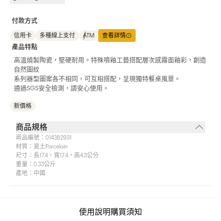
付款方式
信用卡
多種線上支付
ATM
查看詳情
產品特點
高溫燒製陶瓷，堅硬耐用。特殊噴釉工藝搭配層次感霧面釉彩，創造
自然圖紋
系列器型圖案各不相同，可互相搭配，呈現獨特餐桌風景。
通過SGS安全檢測，請安心使用。
新價格
商品規格
商品編號：
014382931
材質：
瓷土porcelain
尺寸：
長17.4，寬17.4，高4.3公分
重量：
0.33公斤
產地：
中國
使用說明
購買須知