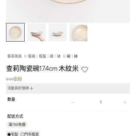
餐茶用具
餐碗｜餐盤｜碟｜缽
碗｜缽
查莉陶瓷碗17.4cm 木紋米
$99
$199
活動與折價券
數量
配送方式
滿799免運
宅配
門市取貨