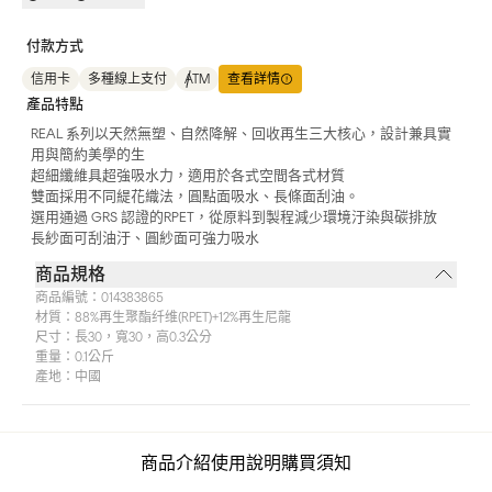
付款方式
信用卡
多種線上支付
ATM
查看詳情
產品特點
REAL 系列以天然無塑、自然降解、回收再生三大核心，設計兼具實
用與簡約美學的生
超細纖維具超強吸水力，適用於各式空間各式材質
雙面採用不同緹花織法，圓點面吸水、長條面刮油。
選用通過 GRS 認證的RPET，從原料到製程減少環境汙染與碳排放
長紗面可刮油汙、圓紗面可強力吸水
商品規格
商品編號：
014383865
材質：
88%再生聚酯纤维(RPET)+12%再生尼龍
尺寸：
長30，寬30，高0.3公分
重量：
0.1公斤
產地：
中國
商品介紹
使用說明
購買須知