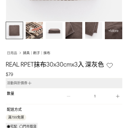
+More
日用品
掃具｜刷子｜抹布
REAL RPET抹布30x30cmx3入 深灰色
$79
活動與折價券
數量
配送方式
滿799免運
宅配
門市取貨