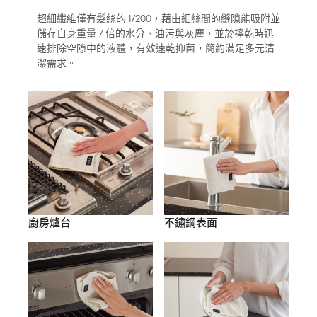
超細纖維僅有髮絲的 1/200，藉由細絲間的縫隙能吸附並
儲存自身重量 7 倍的水分、油污與灰塵，並於擰乾時迅
速排除空隙中的液體，有效速乾抑菌，簡約滿足多元清
潔需求。
廚房爐台
不鏽鋼表面