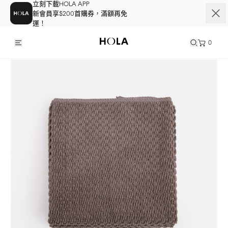
立刻下載HOLA APP
新會員享$200首購券，滿額再免
運！
0