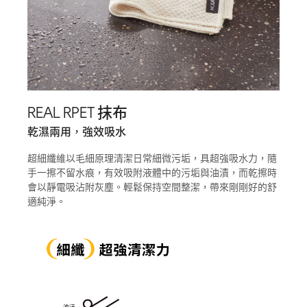
REAL RPET 抹布
乾濕兩用，強效吸水
超細纖維以毛細原理清潔日常細微污垢，具超強吸水力，隨
手一擦不留水痕，有效吸附液體中的污垢與油漬，而乾擦時
會以靜電吸沾附灰塵。輕鬆保持空間整潔，帶來剛剛好的舒
適純淨。