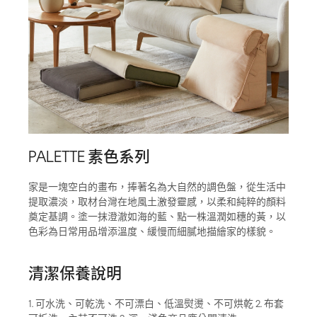
PALETTE 素色系列
家是一塊空白的畫布，捧著名為大自然的調色盤，從生活中
提取濃淡，取材台灣在地風土激發靈感，以柔和純粹的顏料
奠定基調。塗一抹澄澈如海的藍、點一株溫潤如穗的黃，以
色彩為日常用品增添溫度、緩慢而細膩地描繪家的樣貌。
清潔保養說明
1. 可水洗、可乾洗、不可漂白、低溫熨燙、不可烘乾 2. 布套