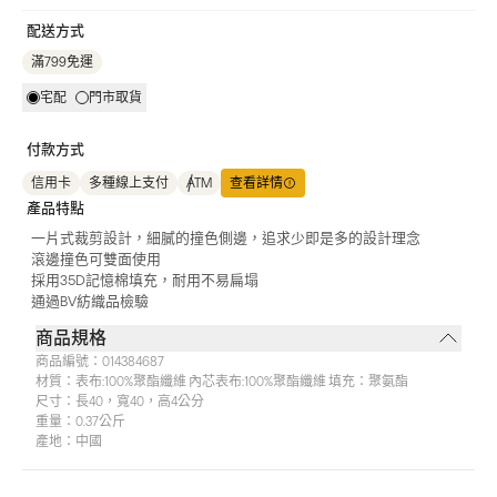
配送方式
滿799免運
宅配
門市取貨
付款方式
信用卡
多種線上支付
ATM
查看詳情
產品特點
一片式裁剪設計，細膩的撞色側邊，追求少即是多的設計理念
滾邊撞色可雙面使用
採用35D記憶棉填充，耐用不易扁塌
通過BV紡織品檢驗
商品規格
商品編號：
014384687
材質：
表布:100%聚酯纖維 內芯表布:100%聚酯纖維 填充：聚氨酯
尺寸：
長40，寬40，高4公分
重量：
0.37公斤
產地：
中國