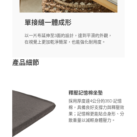
單接縫一體成形
以一片布延伸至3面的設計，達到平滑的外觀，
在視覺上更加乾淨簡潔，也能強化耐用度。
產品細節
釋壓記憶棉坐墊
採用厚度達4公分的35D 記憶
棉，具備良好支撐力與釋壓效
果；記憶棉更能貼合身形、分
散重量以減輕身體壓力。