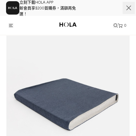
立刻下載HOLA APP
新會員享$200首購券，滿額再免
運！
0