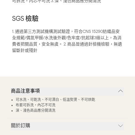
可拆洗，內芯不可洗 3. 深、淺色商品應分開清洗
SGS 檢驗
1. 通過第三方測試機構測試驗證，符合CNS 15290紡織品安
全規範/偶氮甲醛/水洗後外觀/色牢度/抗起球3級以上，為消
費者把關品質，安全無虞。 2. 商品皆通過針檢機檢驗，無遺
留斷針或殘針
商品注意事項
可水洗、可乾洗、不可漂白、低溫熨燙、不可烘乾
布套可拆洗，內芯不可洗
深、淺色商品應分開清洗
關於訂購