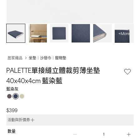
+More
居家織品
坐墊｜沙發巾｜寵物墊
PALETTE單接縫立體裁剪薄坐墊
40x40x4cm 藍染藍
藍染灰
$399
活動與折價券
數量