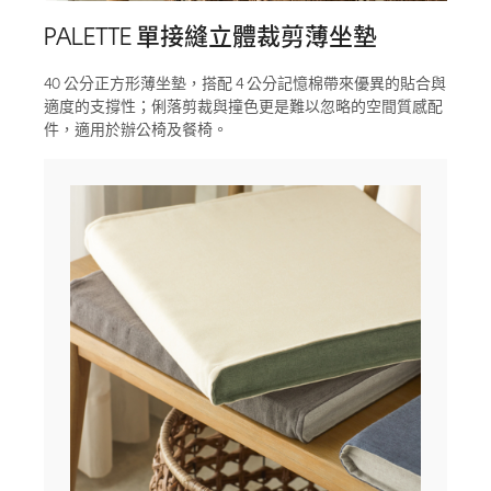
PALETTE 單接縫立體裁剪薄坐墊
40 公分正方形薄坐墊，搭配 4 公分記憶棉帶來優異的貼合與
適度的支撐性；俐落剪裁與撞色更是難以忽略的空間質感配
件，適用於辦公椅及餐椅。