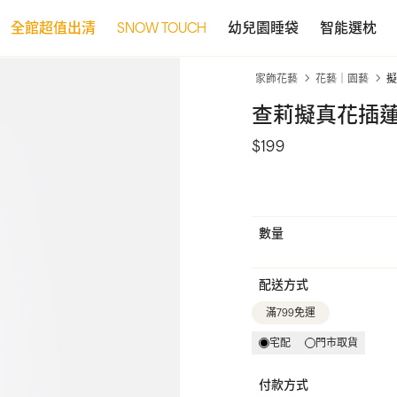
全館超值出清
SNOW TOUCH
幼兒園睡袋
智能選枕
家飾花藝
花藝｜園藝
擬
查莉擬真花插蓮蓬
$199
數量
配送方式
滿799免運
宅配
門市取貨
付款方式