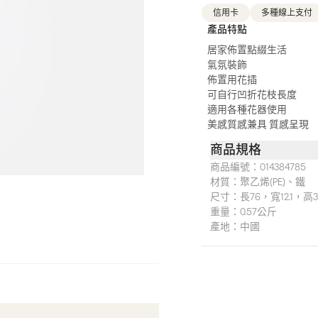
信用卡
多種線上支付
產品特點
居家佈置點綴生活
氣氛裝飾
佈置用花插
可自行凹折花枝長度
適用各種花器使用
美感質感兼具 質感呈現
商品規格
商品編號：
014384785
材質：
聚乙烯(PE)、鐵
尺寸：
長76，寬12.1，高3
重量：
0.57公斤
產地：
中國