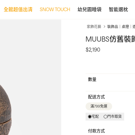
全館超值出清
SNOW TOUCH
幼兒園睡袋
智能選枕
家飾花藝
裝飾品｜桌燈｜
MUUBS仿舊裝
$2,190
數量
配送方式
滿799免運
宅配
門市取貨
付款方式