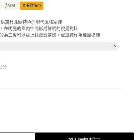
ATM
查看詳情
在提供兼具北歐特色的現代風格家飾
，在明亮的室內空間形成鮮明的視覺對比
分為二後可以放上柱蠟或茶蠟，或單純作為檯面擺飾
公分