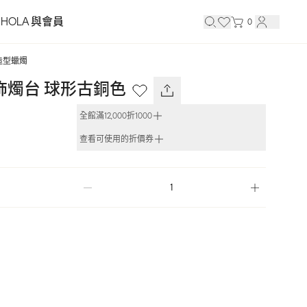
HOLA 與會員
0
造型蠟燭
飾燭台 球形古銅色
全館滿12,000折1000
查看可使用的折價券