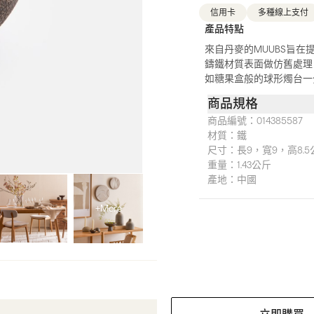
信用卡
多種線上支付
產品特點
來自丹麥的MUUBS旨
鑄鐵材質表面做仿舊處理
如糖果盒般的球形燭台一
商品規格
商品編號：
014385587
材質：
鐵
尺寸：
長9，寬9，高8.5
重量：
1.43公斤
產地：
中國
+More