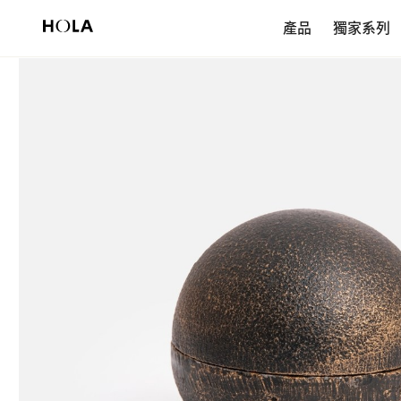
新會員享$200首購券，滿額再免運！
產品
獨家系列