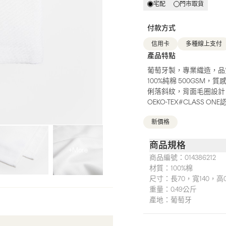
宅配
門市取貨
付款方式
信用卡
多種線上支付
產品特點
葡萄牙製，專業織造，品
100%純棉 500GSM，質
俐落斜紋，背面毛圈設計
OEKO-TEX#CLASS 
新價格
商品規格
+More
商品編號：
014386212
材質：
100%棉
尺寸：
長70，寬140，高0
重量：
0.49公斤
產地：
葡萄牙