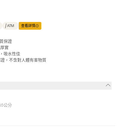
ATM
查看詳情
質保證
感厚實
，吸水性佳
ONE認證，不含對人體有害物質
.5公分