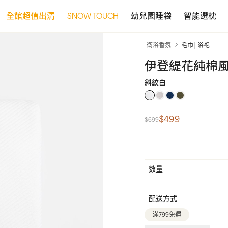
全館超值出清
SNOW TOUCH
幼兒園睡袋
智能選枕
衛浴香氛
毛巾│浴袍
伊登緹花純棉風格
斜紋白
$499
$699
數量
配送方式
滿799免運