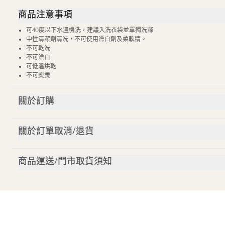
商品注意事項
可40度以下水溫機洗，建議入洗衣袋並單獨洗滌
中性清潔劑清洗，不可使用漂白劑及柔軟精。
不可乾洗
不可漂白
可低溫烘乾
不可熨燙
關於訂購
關於訂單取消/退貨
商品運送/門市取貨須知