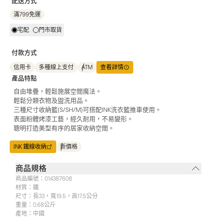
配送方式
滿799免運
宅配
門市取貨
付款方式
信用卡
多種線上支付
ATM
查看詳情
產品特點
自由堆疊，輕鬆施展空間魔法。
輕鬆分類衣物及盥洗用品。
三種尺寸收納籃(S/SH/M)可搭配INK洗衣籃推車使用。
表面粉體烤漆工藝，經久耐用，不易變形。
聰明打造美型有序的居家收納空間。
INK 鐵線收納
新價格
商品規格
商品編號：
014387608
材質：
鐵
尺寸：
長33，寬19.5，高17.5公分
重量：
0.68公斤
產地：
中國