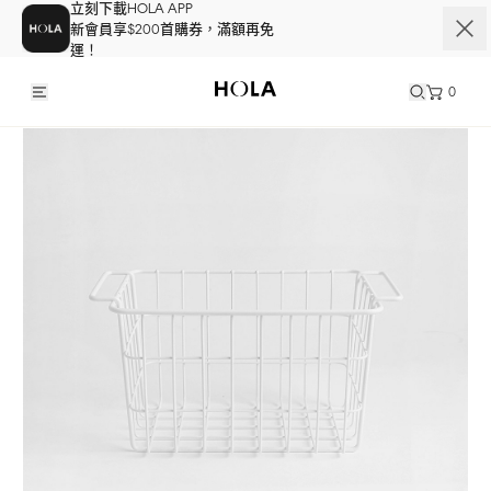
立刻下載HOLA APP
新會員享$200首購券，滿額再免
運！
0