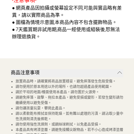
-注意事項-
● 網頁產品因拍攝或螢幕設定不同,可能與實品略有差
異，請以實際商品為準。
● 圖檔為情境示意圖,本商品內容不包含擺飾物品。
● 7天鑑賞期非試用期,商品一經使用或組裝後,恕無法
辦理退換貨。
商品注意事項
放置商品時，請確實將商品放置穩妥，避免摔落發生危險受傷。
請勿使用於原本用途以外的場所，也請勿超過產品使用範圍。
請於平坦的地面/檯面使用本產品，請勿置於火源旁。
請避免摔落、敲擊、拖拉本產品，避免受損或變形，若發生變形請勿
繼續使用以避免受傷。
請勿讓孩童玩耍，攀爬此產品。
請以柔軟乾布擦拭並保持乾燥，如有難以處理的污漬，請沾取少量中
性洗滌劑清洗後擦乾。
請勿使用強性洗滌劑，或鋼絲球刷拭，以免產品受損。
本產品具有烤漆塗層，請避免接觸尖銳物品，若不小心造成烤漆塗層