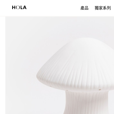
新會員享$200首購券，滿額再免運！
產品
獨家系列