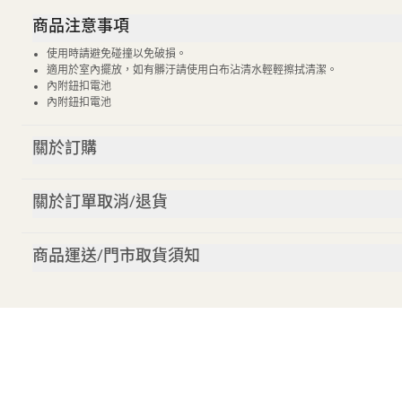
商品注意事項
使用時請避免碰撞以免破損。
適用於室內擺放，如有髒汙請使用白布沾清水輕輕擦拭清潔。
內附鈕扣電池
內附鈕扣電池
關於訂購
關於訂單取消/退貨
商品運送/門市取貨須知