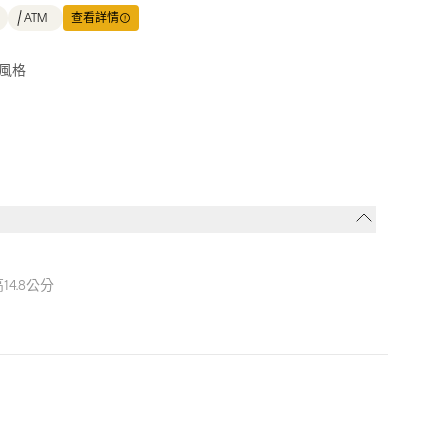
ATM
查看詳情
風格
高14.8公分