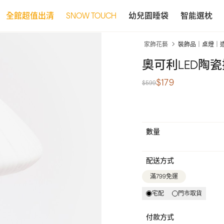
全館超值出清
SNOW TOUCH
幼兒園睡袋
智能選枕
家飾花藝
裝飾品｜桌燈｜
奧可利LED陶瓷擺
$179
$599
數量
配送方式
滿799免運
宅配
門市取貨
付款方式