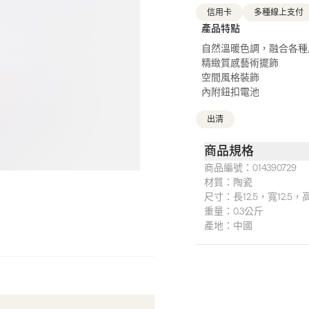
信用卡
多種線上支付
產品特點
自然溫暖色調，融合各種
精緻質感藝術擺飾
空間風格裝飾
內附鈕扣電池
出清
商品規格
商品編號：
014390729
材質：
陶瓷
尺寸：
長12.5，寬12.5，
重量：
0.3公斤
產地：
中國