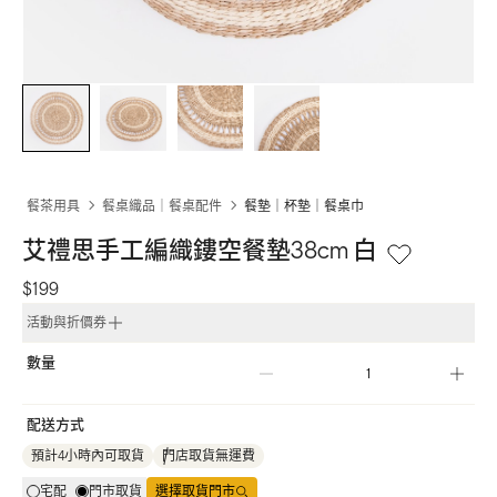
餐茶用具
餐桌織品｜餐桌配件
餐墊｜杯墊｜餐桌巾
艾禮思手工編織鏤空餐墊38cm 白
$199
活動與折價券
數量
配送方式
預計4小時內可取貨
門店取貨無運費
宅配
門市取貨
選擇取貨門市