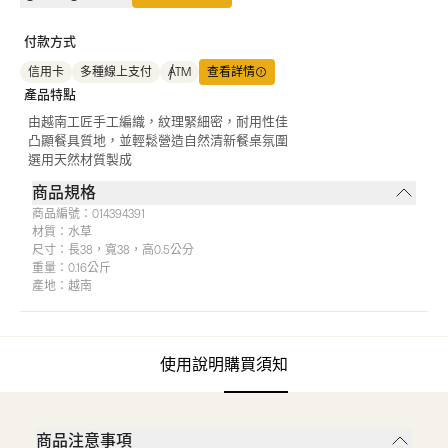
付款方式
信用卡
多種線上支付
ATM
查看詳情
產品特點
由越南工匠手工編織，紋理緊細密，耐用性佳
凸顯餐具質地，並輕鬆營造自然清新餐桌氛圍
選用天然材質製成
商品規格
商品編號：
014394391
材質：
水草
尺寸：
長38，寬38，高0.5公分
重量：
0.16公斤
產地：
越南
使用說明
購買須知
商品注意事項