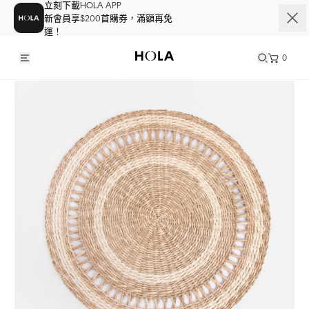
立刻下載HOLA APP
新會員享$200首購券，滿額再免
運！
0