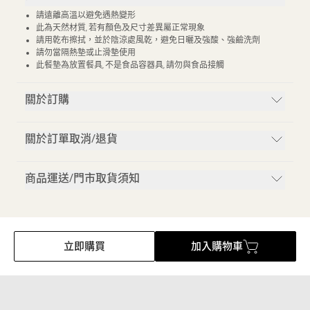
請遠離高溫以避免遇熱變形
此為天然材質, 若有顏色及尺寸差異屬正常現象
請用乾布擦拭，並於陰涼處風乾，避免日曬及強酸、強鹼洗劑
請勿當隔熱墊或止滑墊使用
此餐墊為放置餐具, 不是食品容器具, 請勿與食品接觸
關於訂購
關於訂單取消/退貨
商品運送/門市取貨須知
立即購買
加入購物車