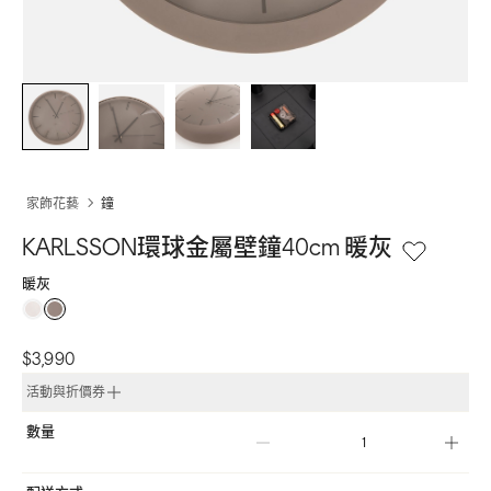
家飾花藝
鐘
KARLSSON環球金屬壁鐘40cm 暖灰
暖灰
$3,990
活動與折價券
數量