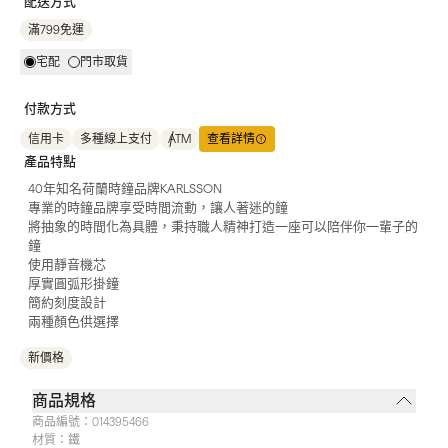
配送方式
滿799免運
宅配
門市取貨
付款方式
信用卡
多種線上支付
ATM
查看詳情
產品特點
40年知名荷蘭時鐘品牌KARLSSON
專業的時鐘品牌享受時間流動，讓人著迷的鐘
將抽象的時間化為具體，秉持職人精神打造一座可以陪伴你一輩子的
鐘
使用靜音機芯
厚實圓弧形掛鐘
簡約刻度設計
兩種顏色供選擇
新價格
商品規格
商品編號：
014395466
材質：
鐵