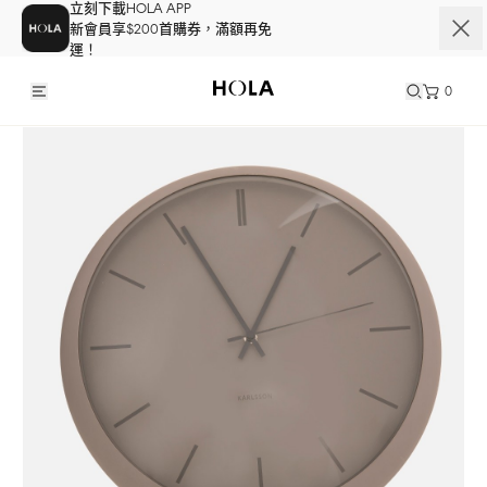
立刻下載HOLA APP
新會員享$200首購券，滿額再免
運！
0