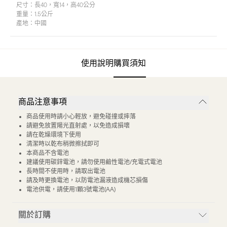
尺寸：
長40，寬14，高40公分
重量：
1.5公斤
產地：
中國
使用說明
購買須知
商品注意事項
商品使用時請小心輕放，避免碰撞或摔落
請避免放置陽光直射處，以免造成損壞
請在乾燥環境下使用
清潔時以乾布稍微擦拭即可
本商品不含電池
建議使用碳鋅電池，請勿使用鹼性電池/充電式電池
長時間不使用時，請取出電池
請及時更換電池，以防電池漏液造成機芯損傷
電池供電，請使用1顆3號電池(AA)
關於訂購