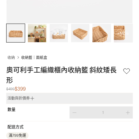
+More
收納
收納籃｜面紙盒
奧可利手工編織櫃內收納籃 斜紋矮長
形
$399
$499
活動與折價券
數量
配送方式
滿799免運