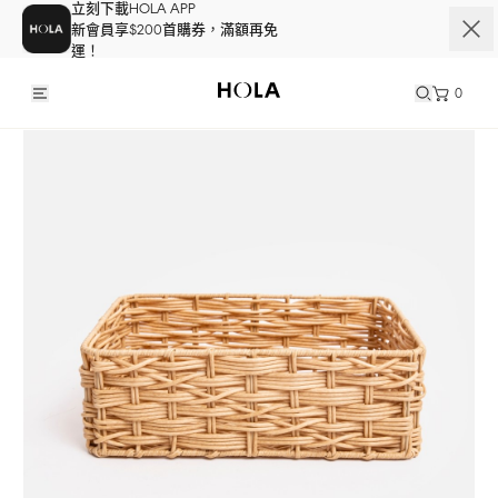
立刻下載HOLA APP
新會員享$200首購券，滿額再免
運！
0