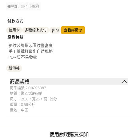
宅配
門市取貨
付款方式
信用卡
多種線上支付
ATM
查看詳情
產品特點
斜紋裝飾增添圖紋豐富度
手工編織打造出自然風格
PE材質不易發霉
新價格
商品規格
商品編號：
014396087
材質：
聚乙烯(PE),鐵
尺寸：
長33，寬25，高11公分
重量：
0.56公斤
產地：
中國
使用說明
購買須知