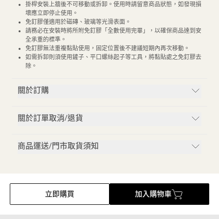
掛桿安裝上牆後不可移動或拆卸。使用時請留意商品狀態，如發現損
壞應立即停止使用。
免釘膠僅適用於磁磚、玻璃等光滑表面。
請務必在安裝時將所附免釘膠「全數使用完畢」，以確保商品達到安
全承重的標準。
免釘膠無法重複黏貼使用，固定位置後不建議短期內再次移動。
如需拆卸則須使用鏟子、平口螺絲起子等工具，將黏貼處之免釘膠去
除。
關於訂購
關於訂單取消/退貨
商品運送/門市取貨須知
立即購買
加入購物車