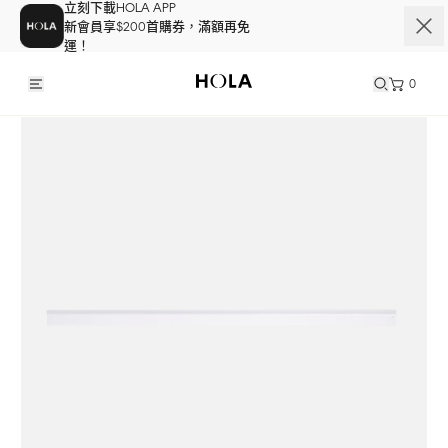
立刻下載HOLA APP
新會員享$200首購券，滿額再免
運！
0