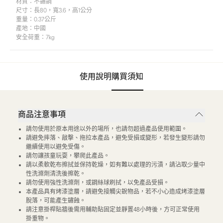
材質：
不鏽鋼
尺寸：
長80，寬3.6，高1公分
重量：
0.37公斤
產地：
中國
安全荷重：7kg
使用說明
購買須知
商品注意事項
請勿使用於原本用途以外的場所，也請勿超過產品使用範圍。
請避免摔落、敲擊、拖拉本產品，避免受損或變形，若發生變形請勿
繼續使用以避免受傷。
請勿讓孩童玩耍，攀爬此產品。
請以柔軟乾布擦拭並保持乾燥，如有難以處理的污漬，請沾取少量中
性洗滌劑清洗後擦乾。
請勿使用強性洗滌劑，或鋼絲球刷拭，以免產品受損。
本產品具有烤漆塗層，請避免接觸尖銳物品，若不小心造成烤漆塗層
脫落，可能產生鏽蝕。
請注意掛桿貼牆後需用輔助貼固定並靜置48小時後，方可正常使用
掛重物。