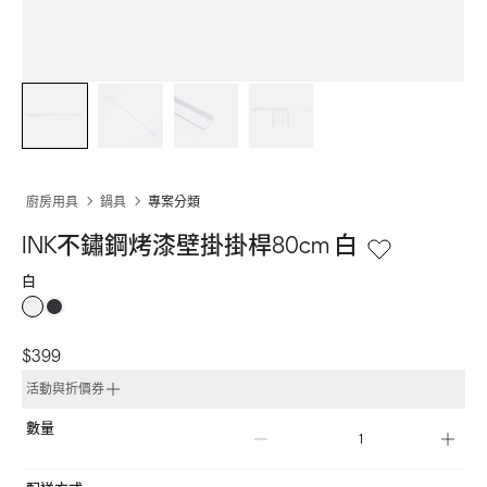
廚房用具
鍋具
專案分類
INK不鏽鋼烤漆壁掛掛桿80cm 白
白
$399
活動與折價券
數量