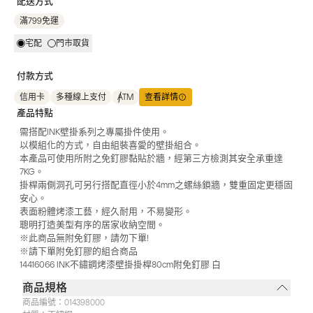
配送方式
滿799免運
宅配
門市取貨
付款方式
信用卡
多種線上支付
ATM
查看詳情
產品特點
需搭配INK壁掛系列之專屬掛件使用。
以模組化的方式，自由組裝喜愛的壁掛組合。
本產品可使用所附之免釘膠黏貼於牆，經第三方檢測其安全承重達
7KG。
掛桿兩側洞孔可另行搭配直徑小於4mm之螺絲鎖牆，雙重固定更穩固
安心。
表面粉體烤漆工藝，經久耐用，不易變形。
聰明打造美型有序的居家收納空間。
※此商品無附免釘膠，請勿下單!
※請下單附免釘膠的組合商品
14416066 INK不鏽鋼烤漆壁掛掛桿80cm附免釘膠 白
商品規格
商品編號：
014398000