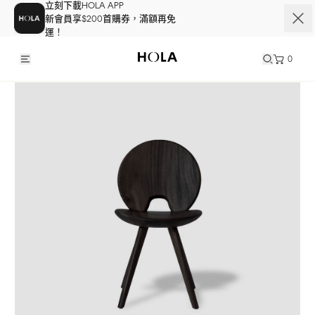
立刻下載HOLA APP
新會員享$200首購券，滿額再免
運！
0