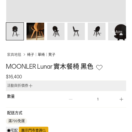
+More
家具地毯
椅子｜單椅｜凳子
MOONLER Lunar 實木餐椅 黑色
$16,400
活動與折價券
數量
配送方式
滿799免運
宅配
展示門市查詢