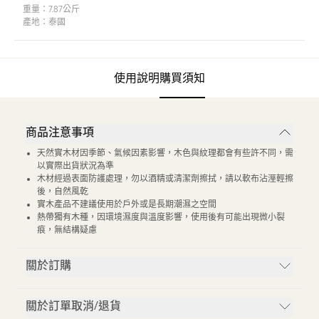
重量：
7.87公斤
產地：
泰國
使用說明
購買須知
商品注意事項
天然實木材因季節、氣候因素影響，木色與紋理都會有些許不同，需
以實際出貨狀況為準
木材經過表面防護處理，勿以酒精或清潔劑擦拭，請以軟布沾溼輕擦
後，自然風乾
實木產品不建議使用於戶外或是長期潮濕之空間
熱帶獨有木種，因環境濕度與溫度影響，使用後有可能出現微小裂
痕，無結構疑慮
關於訂購
關於訂單取消/退貨