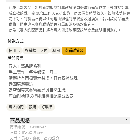
此為【訂製品】將於確認收到訂單款項後開始進行備貨作業，預計於訂單
成立確認受理後120個工作天安排出貨，商品備貨時間較久，如無法等候請
勿下訂。訂製品不得以任何理由辦理訂單取消及退換貨。若因故商品無法
供貨，將由專人與您聯絡辦理訂單取消及退款事宜。
此為【專人約配商品】將有專人與您約定配送時間及說明相關運費。
付款方式
信用卡
多種線上支付
ATM
查看詳情
產品特點
匠人工藝品牌系列
手工製作，每件都獨一無二
清邁特有雨樹實木製成，具有獨特紋理
泰國清邁製造
為空間帶來藝術氣息與自然生機
座面與椅腳採榫卯結構搭配螺絲固定
專人約配
預購
訂製品
商品規格
商品編號：
014398247
材質：
實木清邁雨樹
尺寸：
長43，寬46，高78公分