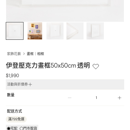
家飾花藝
畫框｜相框
伊登壓克力畫框50x50cm 透明
$1,990
活動與折價券
數量
配送方式
滿799免運
宅配
門市取貨