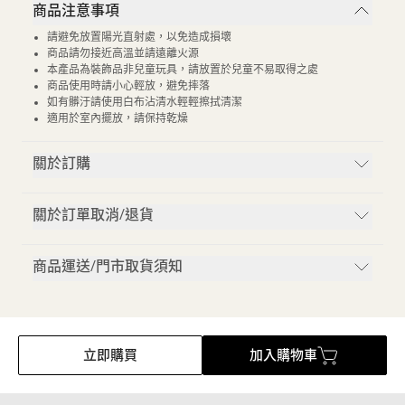
商品注意事項
請避免放置陽光直射處，以免造成損壞
商品請勿接近高溫並請遠離火源
本產品為裝飾品非兒童玩具，請放置於兒童不易取得之處
商品使用時請小心輕放，避免摔落
如有髒汙請使用白布沾清水輕輕擦拭清潔
適用於室內擺放，請保持乾燥
關於訂購
關於訂單取消/退貨
商品運送/門市取貨須知
立即購買
加入購物車