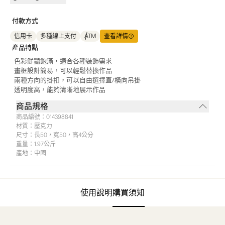
付款方式
信用卡
多種線上支付
ATM
查看詳情
產品特點
色彩鮮豔飽滿，適合各種裝飾需求
畫框設計簡易，可以輕鬆替換作品
兩種方向的掛扣，可以自由選擇直/橫向吊掛
透明度高，能夠清晰地展示作品
商品規格
商品編號：
014398841
材質：
壓克力
尺寸：
長50，寬50，高4公分
重量：
1.97公斤
產地：
中國
使用說明
購買須知