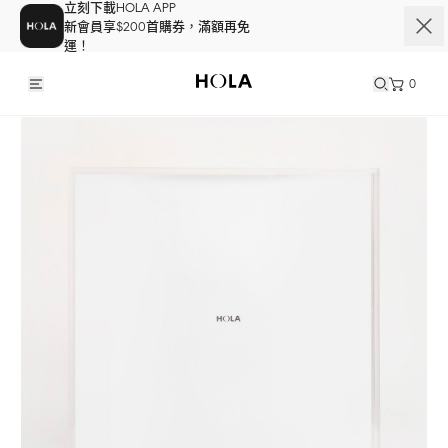
立刻下載HOLA APP
新會員享$200首購券，滿額再免
運！
0