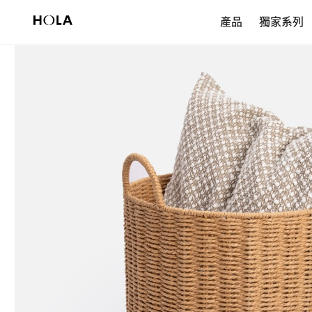
新會員享$200首購券，滿額再免運！
產品
獨家系列