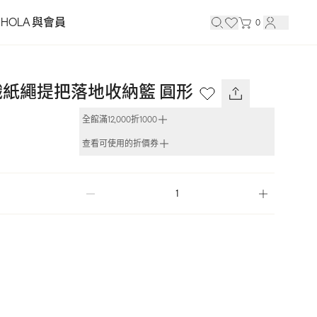
HOLA 與會員
0
紙繩提把落地收納籃 圓形
全館滿12,000折1000
查看可使用的折價券