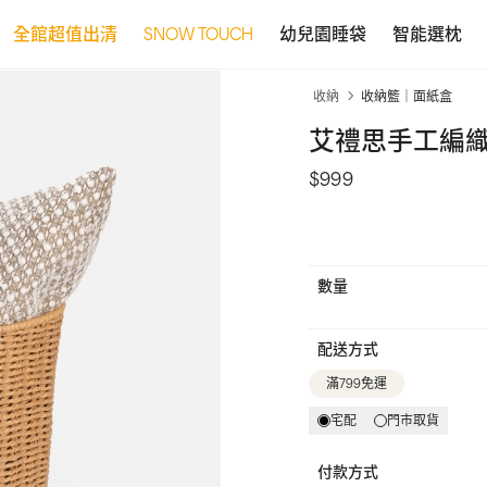
全館超值出清
SNOW TOUCH
幼兒園睡袋
智能選枕
收納
收納籃｜面紙盒
艾禮思手工編織
$999
數量
配送方式
滿799免運
宅配
門市取貨
付款方式