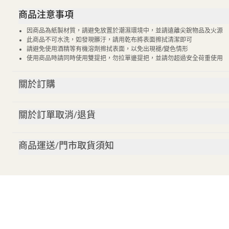
商品注意事項
因商品為紙製材質，請避免放置於潮濕環境中，並請遠離尖銳物品及火源
此商品不可水洗，如發現髒汙，請用乾布將表面擦拭清潔即可
請避免使用酒精等有機溶劑擦拭表面，以免出現褪/變色情形
使用商品時請同時使用雙提把，勿拉單邊提把，並請勿超過安全荷重使用
關於訂購
關於訂單取消/退貨
商品運送/門市取貨須知