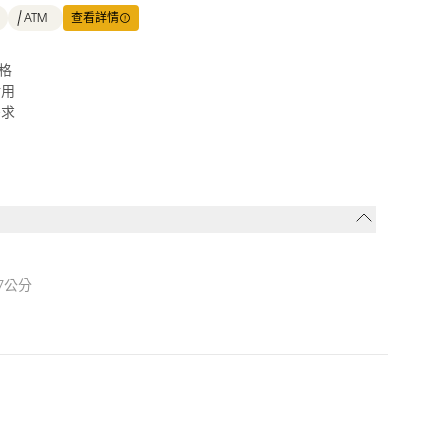
ATM
查看詳情
格
耐用
需求
7公分