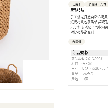
信用卡
多種線上支付
產品特點
手工編織打造自然溫潤風
紙繩材質包覆鐵架 美觀
尺寸多樣 滿足不同收納
附提把移動便利
新價格
商品規格
商品編號：
014399281
材質：
纸、鐵
尺寸：
長38，寬38，高4
重量：
1.25公斤
產地：
中國