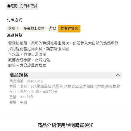
宅配
門市取貨
付款方式
信用卡
多種線上支付
ATM
查看詳情
產品特點
雲霧繚繞般，柔和的色調堆疊出層次，仿若步入大自然的悠然寧靜
採用緹花雪尼爾面料，講求舒服踩感
可水洗，方便日常清潔
底部合成橡膠，止滑力強
經第三方公證單位檢驗
商品規格
商品編號：
014403455
材質：
表布：86%聚酯纖維 6%嫘縈 5%棉 2%亞克力纖維 1%尼龍 底層:橡膠
尺寸：
長50，寬115，高0.5公分
重量：
0.55公斤
產地：
中國
商品介紹
使用說明
購買須知