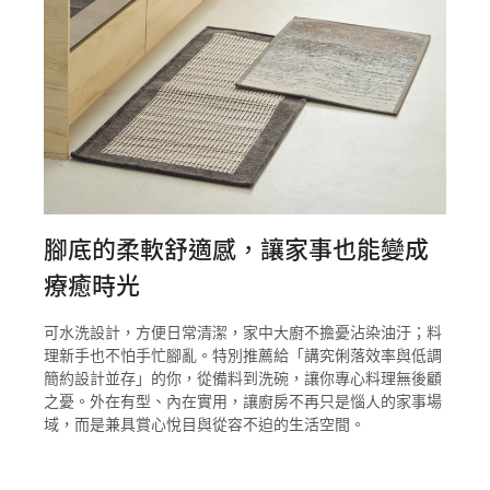
腳底的柔軟舒適感，讓家事也能變成
療癒時光
可水洗設計，方便日常清潔，家中大廚不擔憂沾染油汙；料
理新手也不怕手忙腳亂。特別推薦給「講究俐落效率與低調
簡約設計並存」的你，從備料到洗碗，讓你專心料理無後顧
之憂。外在有型、內在實用，讓廚房不再只是惱人的家事場
域，而是兼具賞心悅目與從容不迫的生活空間。