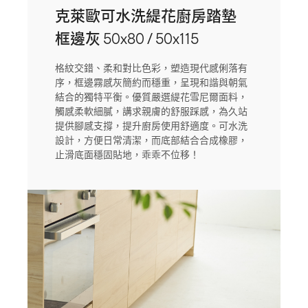
克萊歐可水洗緹花廚房踏墊
框邊灰 50x80 / 50x115
格紋交錯、柔和對比色彩，塑造現代感俐落有
序，框邊霧感灰簡約而穩重，呈現和諧與朝氣
結合的獨特平衡。優質嚴選緹花雪尼爾面料，
觸感柔軟細膩，講求親膚的舒服踩感，為久站
提供腳感支撐，提升廚房使用舒適度。可水洗
設計，方便日常清潔，而底部結合合成橡膠，
止滑底面穩固貼地，乖乖不位移！