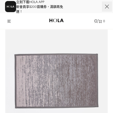
立刻下載HOLA APP
新會員享$200首購券，滿額再免
運！
0