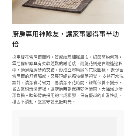
廚房專用神隊友，讓家事變得事半功
倍
採用緹花雪尼爾面料，質感紋理細膩層次，細節簡約俐落。
雪尼爾紗線具有柔軟蓬鬆的絨毛感，而緹花則是在織造過程
中，通過經緯紗的交錯，形成立體精緻的花紋圖樣。 既保留
雪尼爾的舒適觸感，又展現緹花獨特錯落視覺。 支持可水洗
設計，清潔省時省力。易清潔不花時間、輕鬆保養不變形，
省去繁瑣清潔流程。讓廚房時刻保持乾淨清爽，大幅減少清
潔負擔。踏墊背底採用的合成橡膠，保有優越的止滑性能，
穩固不滑動，堅實守護烹飪時光。