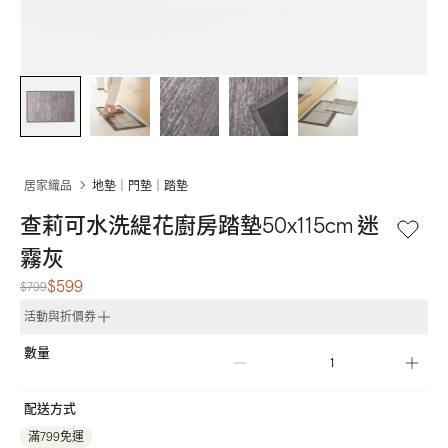
居家織品
地墊｜門墊｜踏墊
查莉可水洗緹花廚房踏墊50x115cm 迷
霧灰
$599
$799
活動與折價券
數量
配送方式
滿799免運