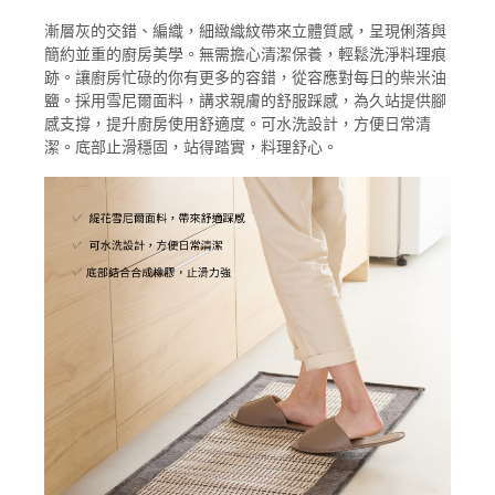
漸層灰的交錯、編織，細緻織紋帶來立體質感，呈現俐落與
簡約並重的廚房美學。無需擔心清潔保養，輕鬆洗淨料理痕
跡。讓廚房忙碌的你有更多的容錯，從容應對每日的柴米油
鹽。採用雪尼爾面料，講求親膚的舒服踩感，為久站提供腳
感支撐，提升廚房使用舒適度。可水洗設計，方便日常清
潔。底部止滑穩固，站得踏實，料理舒心。