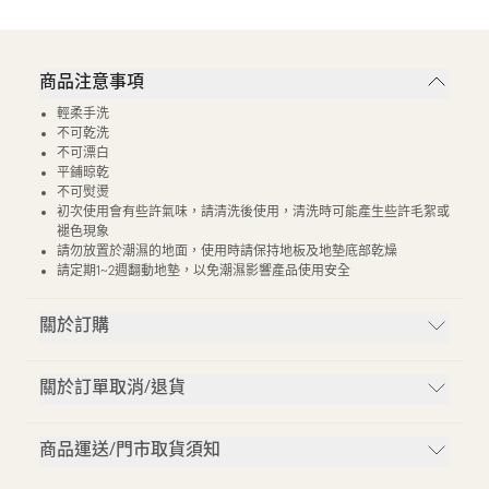
商品注意事項
輕柔手洗
不可乾洗
不可漂白
平鋪晾乾
不可熨燙
初次使用會有些許氣味，請清洗後使用，清洗時可能產生些許毛絮或
褪色現象
請勿放置於潮濕的地面，使用時請保持地板及地墊底部乾燥
請定期1~2週翻動地墊，以免潮濕影響產品使用安全
關於訂購
關於訂單取消/退貨
商品運送/門市取貨須知