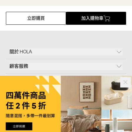
立即購買
加入購物車
關於 HOLA
顧客服務
條款說明
Follow Us
和樂家居股份有限公司｜
臺北市內湖區新湖三路23號5樓
統一編號｜
53096709
版權所有｜© Copyright 2024 HOLA Furnishing CO., LTD. All Rights Reserved