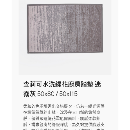
查莉可水洗緹花廚房踏墊 迷
霧灰 50x80 / 50x115
柔和的色調堆砌出交錯層次，仿若一縷光灑落
在霧氣氤氳的山林，沈浸在大自然的悠然寧
靜。優質嚴選緹花雪尼爾面料，觸感柔軟細
膩，講求親膚的舒服踩感，為久站提供腳感支