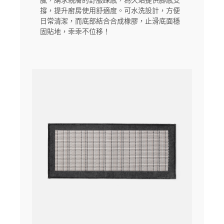
膩，講求親膚的舒服踩感，為久站提供腳感支
撐，提升廚房使用舒適度。可水洗設計，方便
日常清潔，而底部結合合成橡膠，止滑底面穩
固貼地，乖乖不位移！