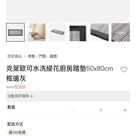
+More
居家織品
地墊｜門墊｜踏墊
克萊歐可水洗緹花廚房踏墊50x80cm 
框邊灰
$399
$599
活動與折價券
數量
配送方式
滿799免運