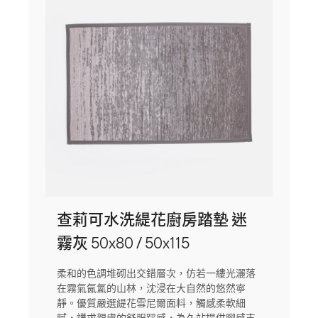
查莉可水洗緹花廚房踏墊 迷
霧灰 50x80 / 50x115
柔和的色調堆砌出交錯層次，仿若一縷光灑落
在霧氣氤氳的山林，沈浸在大自然的悠然寧
靜。優質嚴選緹花雪尼爾面料，觸感柔軟細