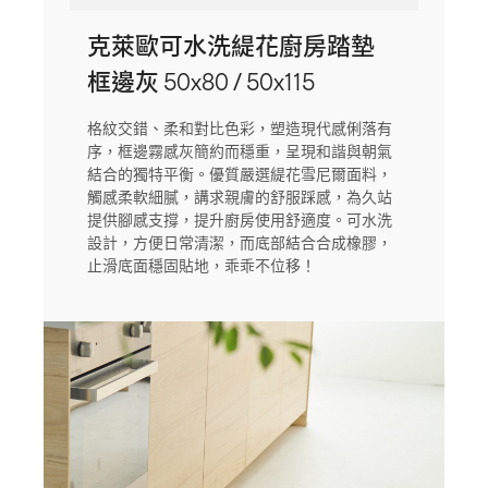
克萊歐可水洗緹花廚房踏墊
框邊灰 50x80 / 50x115
格紋交錯、柔和對比色彩，塑造現代感俐落有
序，框邊霧感灰簡約而穩重，呈現和諧與朝氣
結合的獨特平衡。優質嚴選緹花雪尼爾面料，
觸感柔軟細膩，講求親膚的舒服踩感，為久站
提供腳感支撐，提升廚房使用舒適度。可水洗
設計，方便日常清潔，而底部結合合成橡膠，
止滑底面穩固貼地，乖乖不位移！