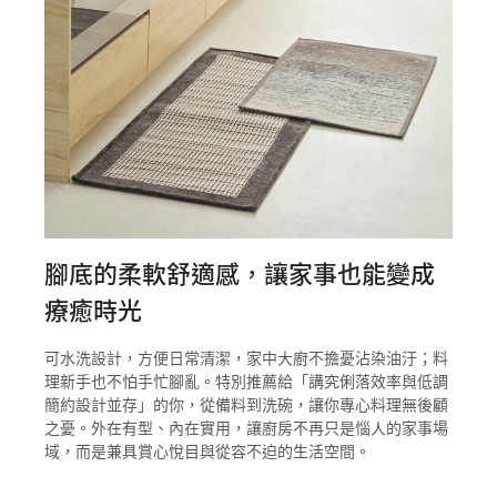
腳底的柔軟舒適感，讓家事也能變成
療癒時光
可水洗設計，方便日常清潔，家中大廚不擔憂沾染油汙；料
理新手也不怕手忙腳亂。特別推薦給「講究俐落效率與低調
簡約設計並存」的你，從備料到洗碗，讓你專心料理無後顧
之憂。外在有型、內在實用，讓廚房不再只是惱人的家事場
域，而是兼具賞心悅目與從容不迫的生活空間。