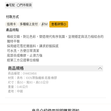
宅配
門市取貨
付款方式
信用卡
多種線上支付
ATM
查看詳情
產品特點
格紋交錯、對比色彩，塑造現代有序氛圍，呈現穩定與活力相結合的
獨特平衡
採用緹花雪尼爾面料，講求舒服踩感
可水洗，方便日常清潔
底部合成橡膠，止滑力強
經第三方公證單位檢驗
商品規格
商品編號：
014403456
材質：
表布：100%聚酯纖維 底層:橡膠
尺寸：
長50，寬80，高0.5公分
重量：
0.45公斤
產地：
中國
商品介紹
使用說明
購買須知