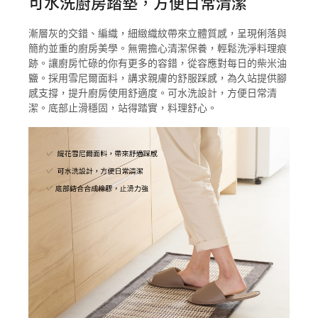
可水洗廚房踏墊，方便日常清潔
漸層灰的交錯、編織，細緻織紋帶來立體質感，呈現俐落與
簡約並重的廚房美學。無需擔心清潔保養，輕鬆洗淨料理痕
跡。讓廚房忙碌的你有更多的容錯，從容應對每日的柴米油
鹽。採用雪尼爾面料，講求親膚的舒服踩感，為久站提供腳
感支撐，提升廚房使用舒適度。可水洗設計，方便日常清
潔。底部止滑穩固，站得踏實，料理舒心。