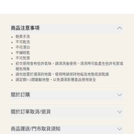
商品注意事項
輕柔手洗
不可乾洗
不可漂白
平鋪晾乾
不可熨燙
初次使用會有些許氣味，請清洗後使用，清洗時可能產生些許毛絮或
褪色現象
請勿放置於潮濕的地面，使用時請保持地板及地墊底部乾燥
請定期1~2週翻動地墊，以免潮濕影響產品使用安全
關於訂購
關於訂單取消/退貨
商品運送/門市取貨須知