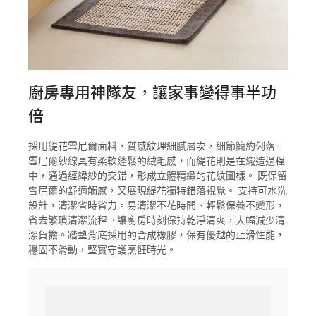
廚房專用神隊友，讓家事變得事半功
倍
採用緹花雪尼爾面料，質感紋理細膩層次，細節簡約俐落。
雪尼爾紗線具有柔軟蓬鬆的絨毛感，而緹花則是在織造過程
中，通過經緯紗的交錯，形成立體精緻的花紋圖樣。 既保留
雪尼爾的舒適觸感，又展現緹花獨特錯落視覺。 支持可水洗
設計，清潔省時省力。易清潔不花時間、輕鬆保養不變形，
省去繁瑣清潔流程。讓廚房時刻保持乾淨清爽，大幅減少清
潔負擔。踏墊背底採用的合成橡膠，保有優越的止滑性能，
穩固不滑動，堅實守護烹飪時光。