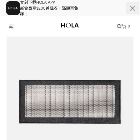
立刻下載HOLA APP
新會員享$200首購券，滿額再免
運！
0