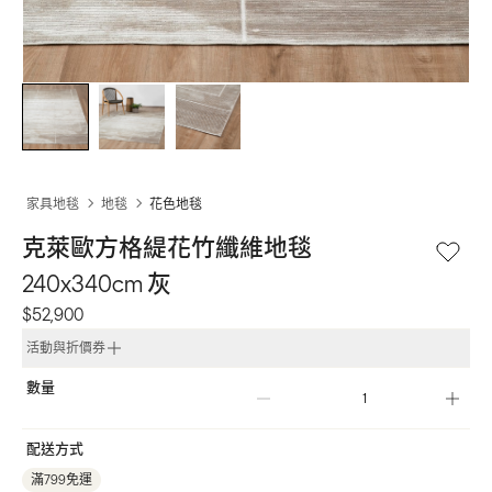
家具地毯
地毯
花色地毯
克萊歐方格緹花竹纖維地毯 
240x340cm 灰
$52,900
活動與折價券
數量
配送方式
滿799免運