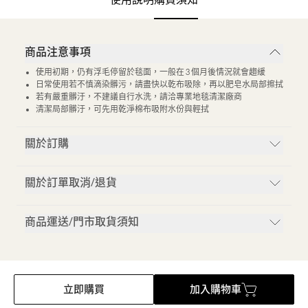
商品注意事項
使用初期，仍有浮毛停留於毯面，一般在 3 個月後情況就會趨緩
日常使用若不慎滴染髒污，請盡快以乾布吸除，再以肥皂水局部擦拭
若有嚴重髒汙，不建議自行水洗，請洽專業地毯清潔廠商
清潔局部髒汙，可先用乾淨棉布吸附水份與輕拭
關於訂購
關於訂單取消/退貨
商品運送/門市取貨須知
立即購買
加入購物車