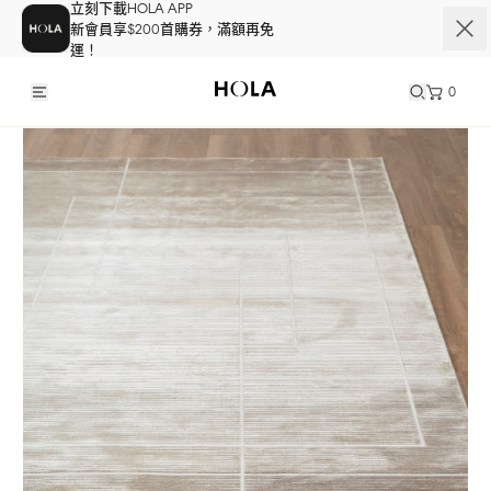
立刻下載HOLA APP
新會員享$200首購券，滿額再免
運！
0