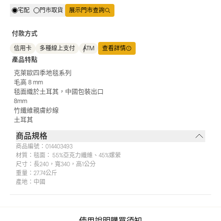
宅配
門市取貨
展示門市查詢
付款方式
信用卡
多種線上支付
ATM
查看詳情
產品特點
克萊歐四季地毯系列
毛高 8 mm
毯面織於土耳其，中國包裝出口
8mm
竹纖維親膚紗線
土耳其
商品規格
商品編號：
014403493
材質：
毯面： 55%亞克力纖維、45%嫘縈
尺寸：
長240，寬340，高1公分
重量：
27.74公斤
產地：
中國
使用說明
購買須知